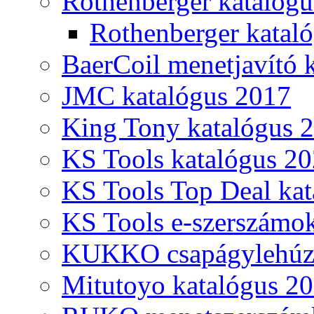
Rothenberger katalóg
Rothenberger katal
BaerCoil menetjavító 
JMC katalógus 2017
King Tony katalógus 
KS Tools katalógus 20
KS Tools Top Deal kat
KS Tools e-szerszámo
KUKKO csapágylehúzó
Mitutoyo katalógus 2