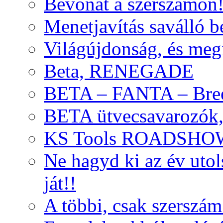
Bevonat a szerszámon
Menetjavítás saválló be
Világújdonság, és meg
Beta, RENEGADE
BETA – FANTA – Bre
BETA ütvecsavarozók, 
KS Tools ROADSHO
Ne hagyd ki az év uto
ját!!
A többi, csak szerszám