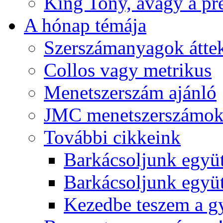
King Tony, avagy a pre
A hónap témája
Szerszámanyagok áttek
Collos vagy metrikus
Menetszerszám ajánló
JMC menetszerszámo
További cikkeink
Barkácsoljunk együt
Barkácsoljunk együtt
Kezedbe teszem a 