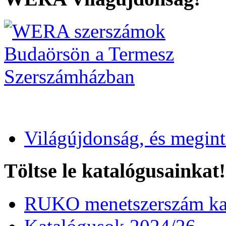
Világújdonság, és megin
Töltse le katalógusainkat!
RUKO menetszerszám kat