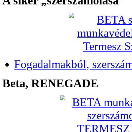
A siker „szerszámolása”
Fogadalmakból, szerszá
Beta, RENEGADE