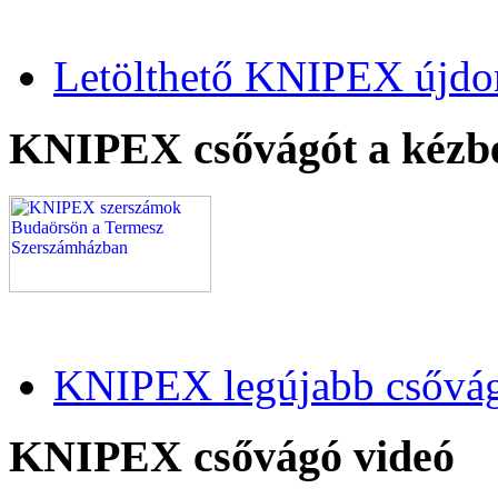
Letölthető KNIPEX újdo
KNIPEX csővágót a kézb
KNIPEX legújabb csővág
KNIPEX csővágó videó