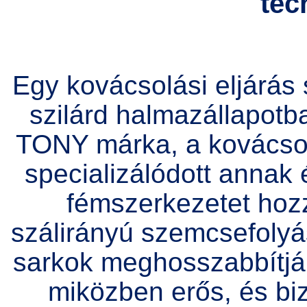
tec
Egy kovácsolási eljárá
szilárd halmazállapotba
TONY márka, a kovácsolá
specializálódott annak
fémszerkezetet hoz
szálirányú szemcsefolyás
sarkok meghosszabbítják
miközben erős, és bi