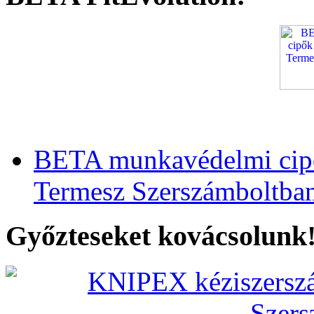
BETA munkavédelmi cipő
Termesz Szerszámboltba
Győzteseket kovácsolunk