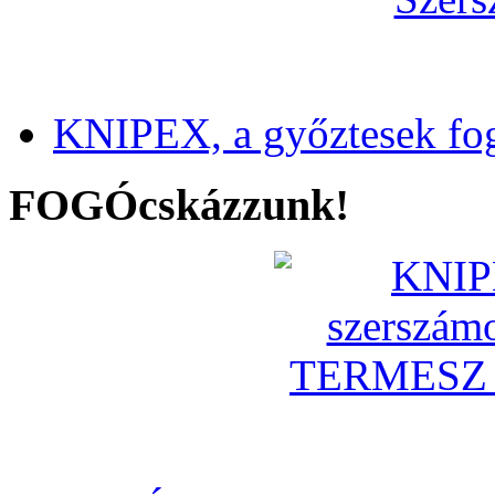
KNIPEX, a győztesek fo
FOGÓcskázzunk!