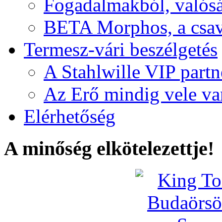
Fogadalmakból, valós
BETA Morphos, a csav
Termesz-vári beszélgetés
A Stahlwille VIP partn
Az Erő mindig vele va
Elérhetőség
A minőség elkötelezettje!