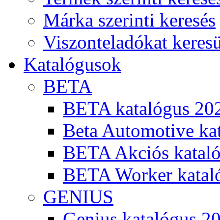
Márka szerinti keresés
Viszonteladókat keres
Katalógusok
BETA
BETA katalógus 20
Beta Automotive ka
BETA Akciós kataló
BETA Worker katal
GENIUS
Genius katalógus 2