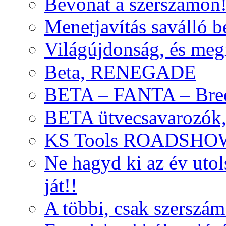
Bevonat a szerszámon
Menetjavítás saválló be
Világújdonság, és meg
Beta, RENEGADE
BETA – FANTA – Bre
BETA ütvecsavarozók, 
KS Tools ROADSHO
Ne hagyd ki az év uto
ját!!
A többi, csak szerszám