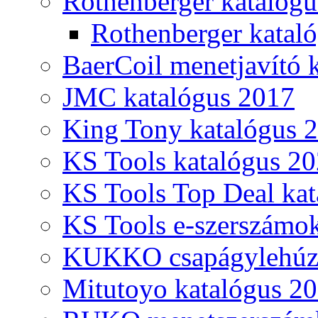
Rothenberger katalóg
Rothenberger katal
BaerCoil menetjavító 
JMC katalógus 2017
King Tony katalógus 
KS Tools katalógus 20
KS Tools Top Deal kat
KS Tools e-szerszámo
KUKKO csapágylehúzó
Mitutoyo katalógus 2