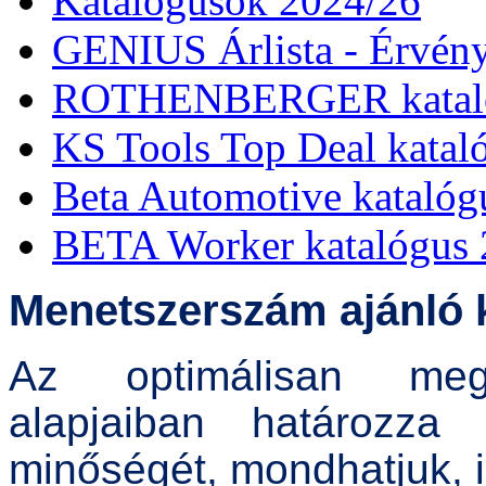
Katalógusok 2024/26
GENIUS Árlista - Érvény
ROTHENBERGER kataló
KS Tools Top Deal katal
Beta Automotive katalóg
BETA Worker katalógus 
Menetszerszám ajánló 
Az optimálisan megv
alapjaiban határozz
minőségét, mondhatjuk, il