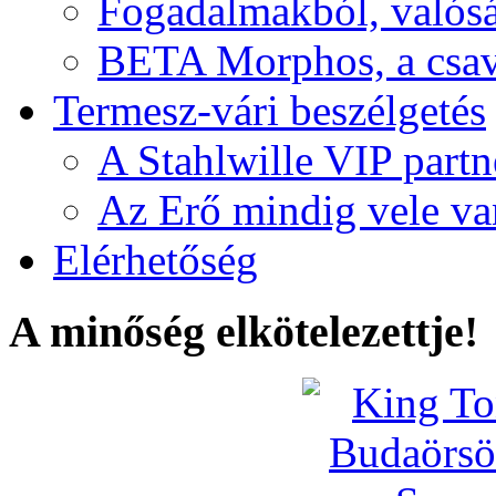
Fogadalmakból, valós
BETA Morphos, a csav
Termesz-vári beszélgetés
A Stahlwille VIP partn
Az Erő mindig vele va
Elérhetőség
A minőség elkötelezettje!