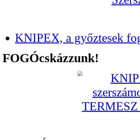
KNIPEX, a győztesek fo
FOGÓcskázzunk!