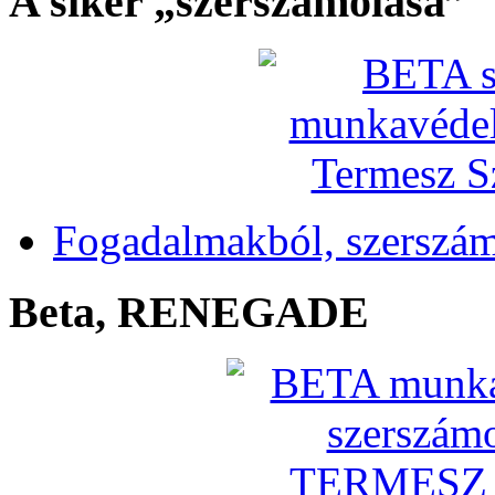
A siker „szerszámolása”
Fogadalmakból, szerszá
Beta, RENEGADE