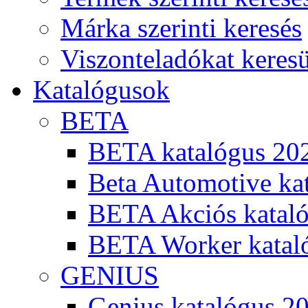
Márka szerinti keresés
Viszonteladókat keres
Katalógusok
BETA
BETA katalógus 20
Beta Automotive ka
BETA Akciós kataló
BETA Worker katal
GENIUS
Genius katalógus 2