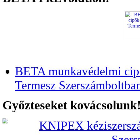
BETA munkavédelmi cipő
Termesz Szerszámboltba
Győzteseket kovácsolunk