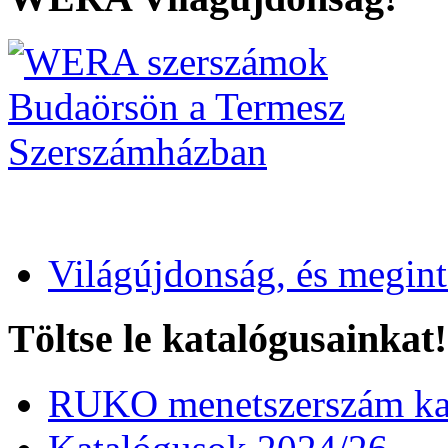
Világújdonság, és megin
Töltse le katalógusainkat!
RUKO menetszerszám kat