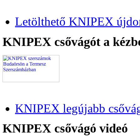
Letölthető KNIPEX újdo
KNIPEX csővágót a kézb
KNIPEX legújabb csővág
KNIPEX csővágó videó