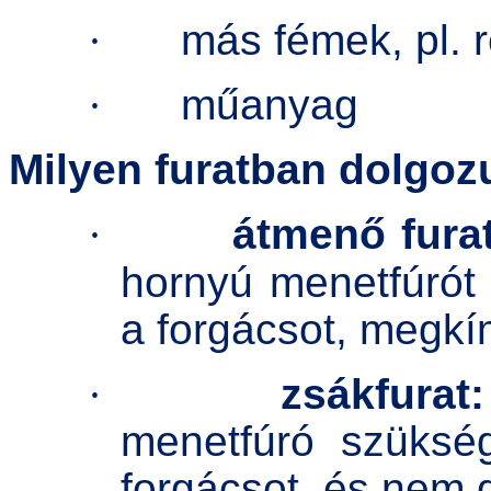
·
más fémek, pl. 
·
műanyag
Milyen furatban dolgo
·
átmenő fura
hornyú menetfúrót 
a forgácsot, megkí
·
zsákfurat:
menetfúró szükség
forgácsot, és nem g