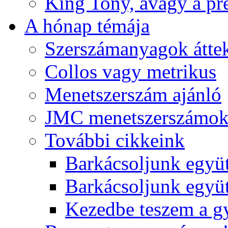
King Tony, avagy a pre
A hónap témája
Szerszámanyagok áttek
Collos vagy metrikus
Menetszerszám ajánló
JMC menetszerszámo
További cikkeink
Barkácsoljunk együt
Barkácsoljunk együtt
Kezedbe teszem a 