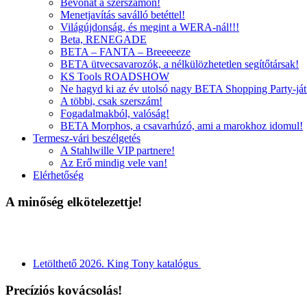
Bevonat a szerszámon!
Menetjavítás saválló betéttel!
Világújdonság, és megint a WERA-nál!!!
Beta, RENEGADE
BETA – FANTA – Breeeeeze
BETA ütvecsavarozók, a nélkülözhetetlen segítőtársak!
KS Tools ROADSHOW
Ne hagyd ki az év utolsó nagy BETA Shopping Party-ját
A többi, csak szerszám!
Fogadalmakból, valóság!
BETA Morphos, a csavarhúzó, ami a marokhoz idomul!
Termesz-vári beszélgetés
A Stahlwille VIP partnere!
Az Erő mindig vele van!
Elérhetőség
A minőség elkötelezettje!
Letölthető 2026. King Tony katalógus
Precíziós kovácsolás!