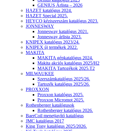
GENIUS Árlista – 2026
HAZET katalógus 2024.
HAZET Special 2025.
HEYCO kéziszerszám katalógus 2023.
JONNESWAY
Jonnesway katalógus 2021.
Jonnesway árlista 2023.
KNIPEX katalógus 2023/24.
KNIPEX új termékek 2022.
MAKITA
MAKITA gépkatalógus 2024.
Makita akciós katalógus 2025/H2
MAKITA Tartozékok 2025.T2
MILWAUKEE
Szerszámkatalógus 2025/26.
Tartozék katalógus 2025/26.
PROXXON
Proxxon katalógus 2025.
Proxxon Micromot 2025.
Rothenberger katalógusok
Rothenberger katalógus 2026.
BaerCoil menetjavító katalógus
JMC katalógus 2017
King Tony katalógus 2025/2026.