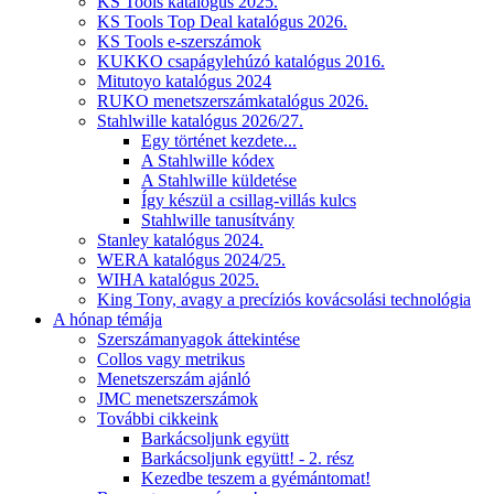
KS Tools katalógus 2025.
KS Tools Top Deal katalógus 2026.
KS Tools e-szerszámok
KUKKO csapágylehúzó katalógus 2016.
Mitutoyo katalógus 2024
RUKO menetszerszámkatalógus 2026.
Stahlwille katalógus 2026/27.
Egy történet kezdete...
A Stahlwille kódex
A Stahlwille küldetése
Így készül a csillag-villás kulcs
Stahlwille tanusítvány
Stanley katalógus 2024.
WERA katalógus 2024/25.
WIHA katalógus 2025.
King Tony, avagy a precíziós kovácsolási technológia
A hónap témája
Szerszámanyagok áttekintése
Collos vagy metrikus
Menetszerszám ajánló
JMC menetszerszámok
További cikkeink
Barkácsoljunk együtt
Barkácsoljunk együtt! - 2. rész
Kezedbe teszem a gyémántomat!