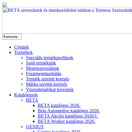
Cégünk
Termékek
Speciális termékprofilunk
Saját termékünk
Menetszerszámok
Furatmegmunkálás
Termék szerinti keresés
Márka szerinti keresés
Viszonteladókat keresünk
Katalógusok
BETA
BETA katalógus 2026.
Beta Automotive katalógus 2026.
BETA Akciós katalógus 2026/1.
BETA Worker katalógus 2026.
GENIUS
Genius katalógus 2025