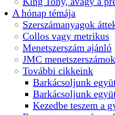
King Tony, avagy a pre
A hónap témája
Szerszámanyagok áttek
Collos vagy metrikus
Menetszerszám ajánló
JMC menetszerszámo
További cikkeink
Barkácsoljunk együt
Barkácsoljunk együtt
Kezedbe teszem a 