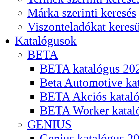
Márka szerinti keresés
Viszonteladókat keres
Katalógusok
BETA
BETA katalógus 20
Beta Automotive ka
BETA Akciós kataló
BETA Worker katal
GENIUS
Genius katalógus 2