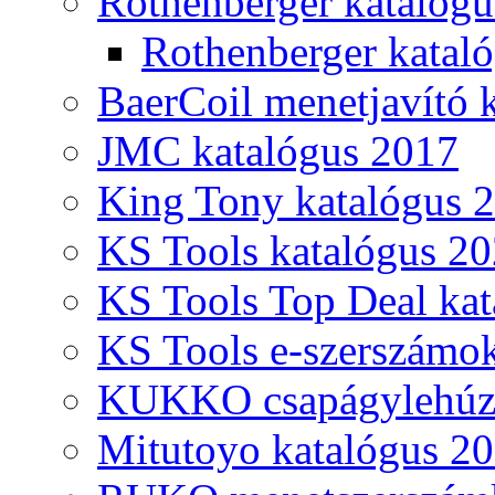
Rothenberger katalóg
Rothenberger katal
BaerCoil menetjavító 
JMC katalógus 2017
King Tony katalógus 
KS Tools katalógus 20
KS Tools Top Deal kat
KS Tools e-szerszámo
KUKKO csapágylehúzó
Mitutoyo katalógus 2