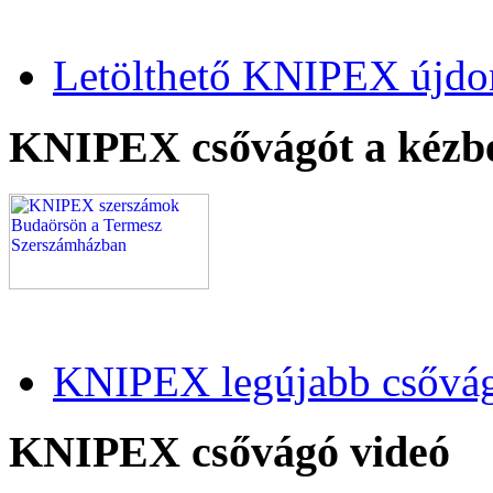
Letölthető KNIPEX újdo
KNIPEX csővágót a kézb
KNIPEX legújabb csővág
KNIPEX csővágó videó