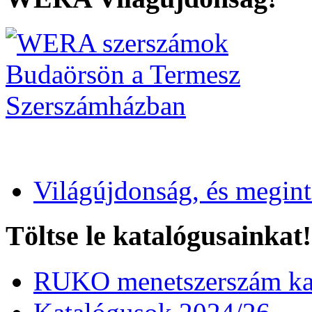
Világújdonság, és megin
Töltse le katalógusainkat!
RUKO menetszerszám kat