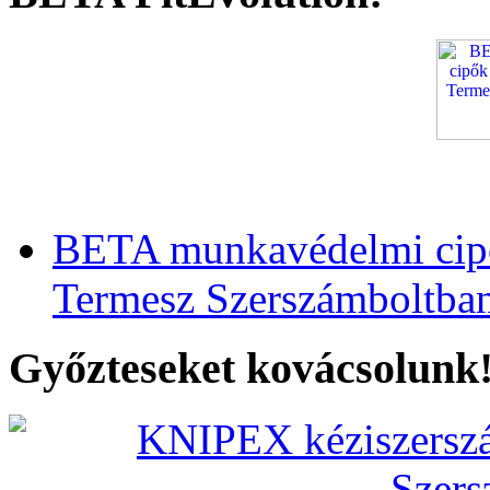
BETA munkavédelmi cipő
Termesz Szerszámboltba
Győzteseket kovácsolunk