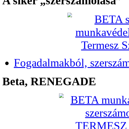
A siker „szerszámolása”
Fogadalmakból, szerszá
Beta, RENEGADE