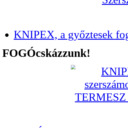
KNIPEX, a győztesek fo
FOGÓcskázzunk!