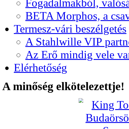
Fogadalmakból, valós
BETA Morphos, a csav
Termesz-vári beszélgetés
A Stahlwille VIP partn
Az Erő mindig vele va
Elérhetőség
A minőség elkötelezettje!