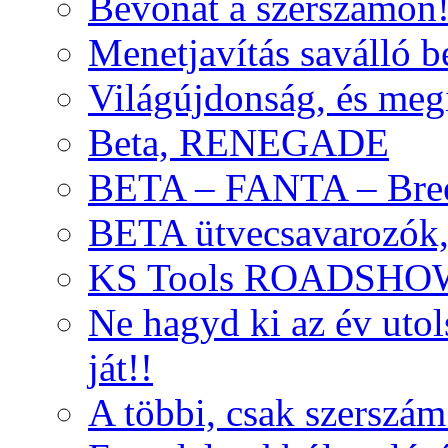
Bevonat a szerszámon
Menetjavítás saválló be
Világújdonság, és meg
Beta, RENEGADE
BETA – FANTA – Bre
BETA ütvecsavarozók, 
KS Tools ROADSHO
Ne hagyd ki az év uto
ját!!
A többi, csak szerszám