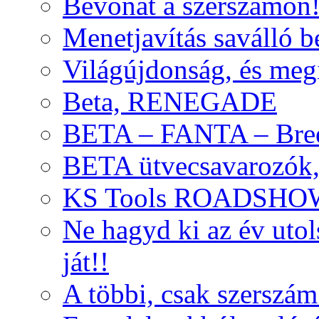
Bevonat a szerszámon
Menetjavítás saválló be
Világújdonság, és meg
Beta, RENEGADE
BETA – FANTA – Bre
BETA ütvecsavarozók, 
KS Tools ROADSHO
Ne hagyd ki az év uto
ját!!
A többi, csak szerszám