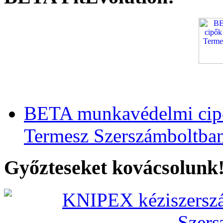
BETA munkavédelmi cipő
Termesz Szerszámboltba
Győzteseket kovácsolunk