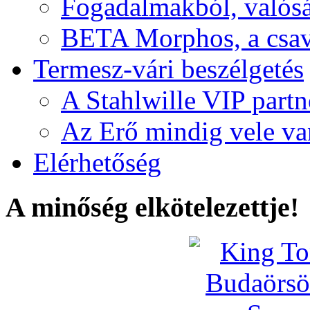
Fogadalmakból, valós
BETA Morphos, a csav
Termesz-vári beszélgetés
A Stahlwille VIP partn
Az Erő mindig vele va
Elérhetőség
A minőség elkötelezettje!