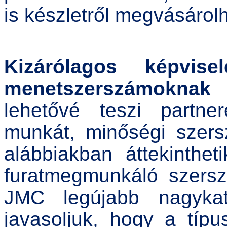
is készletről megvásárol
Kizárólagos képvis
menetszerszámoknak
lehetővé teszi partn
munkát, minőségi szers
alábbiakban áttekinth
furatmegmunkáló szersz
JMC legújabb nagykat
javasoljuk, hogy a típu