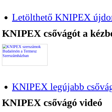
Letölthető KNIPEX újdo
KNIPEX csővágót a kézb
KNIPEX legújabb csővág
KNIPEX csővágó videó