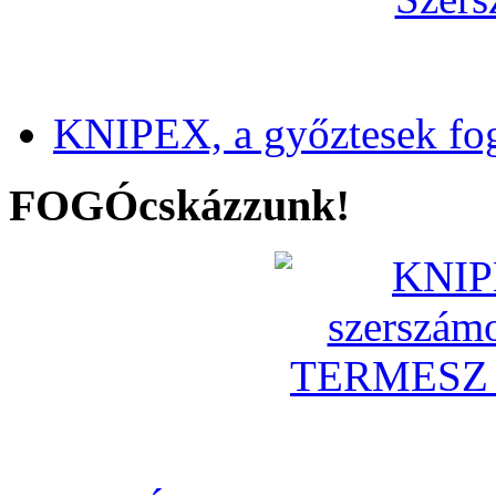
KNIPEX, a győztesek fo
FOGÓcskázzunk!