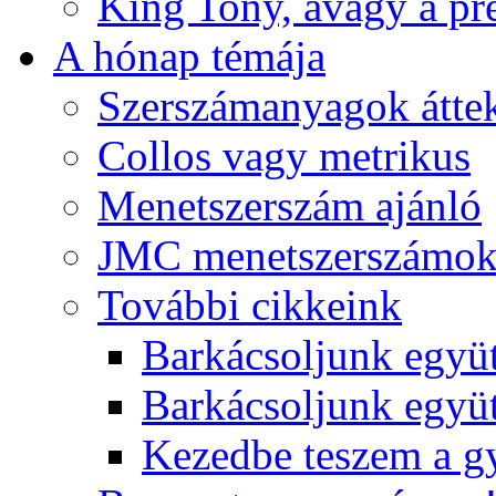
King Tony, avagy a pre
A hónap témája
Szerszámanyagok áttek
Collos vagy metrikus
Menetszerszám ajánló
JMC menetszerszámo
További cikkeink
Barkácsoljunk együt
Barkácsoljunk együtt
Kezedbe teszem a 