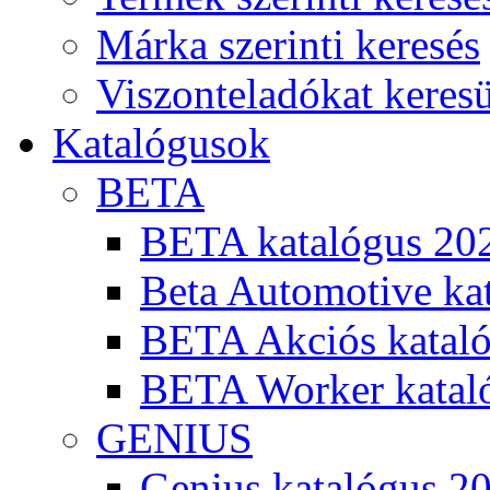
Márka szerinti keresés
Viszonteladókat keres
Katalógusok
BETA
BETA katalógus 20
Beta Automotive ka
BETA Akciós kataló
BETA Worker katal
GENIUS
Genius katalógus 2