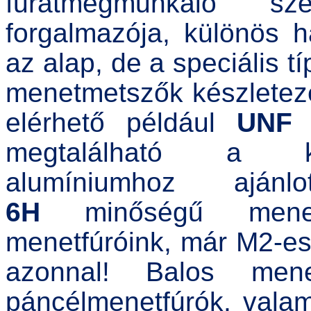
furatmegmunkáló sz
forgalmazója, különös 
az alap, de a speciális 
menetmetszők készletezé
elérhető például
UNF 
megtalálható a kiv
alumíniumhoz aján
6H
minőségű menetf
menetfúróink, már M2-es 
azonnal! Balos mene
páncélmenetfúrók, valam