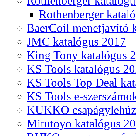
Rothenberger katalóg
Rothenberger katal
BaerCoil menetjavító 
JMC katalógus 2017
King Tony katalógus 
KS Tools katalógus 20
KS Tools Top Deal kat
KS Tools e-szerszámo
KUKKO csapágylehúzó
Mitutoyo katalógus 2