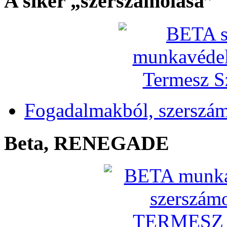
A siker „szerszámolása”
Fogadalmakból, szerszá
Beta, RENEGADE