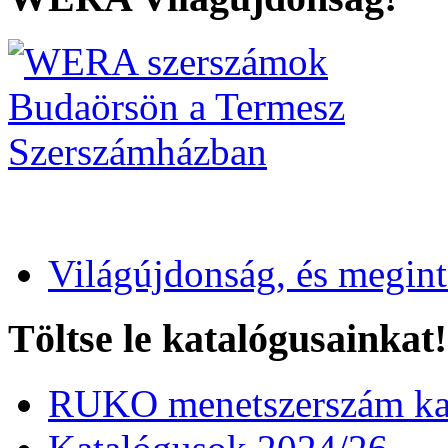
Világújdonság, és megin
Töltse le katalógusainkat!
RUKO menetszerszám kat