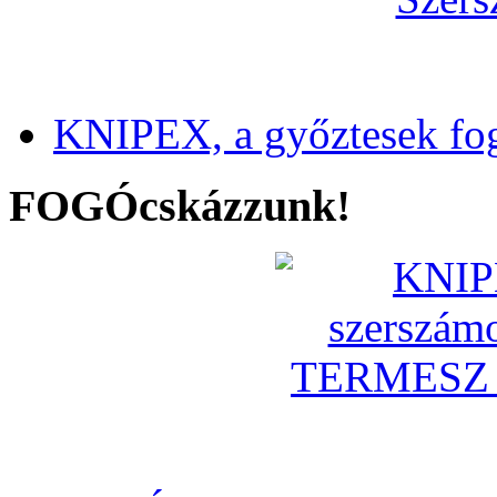
KNIPEX, a győztesek fo
FOGÓcskázzunk!