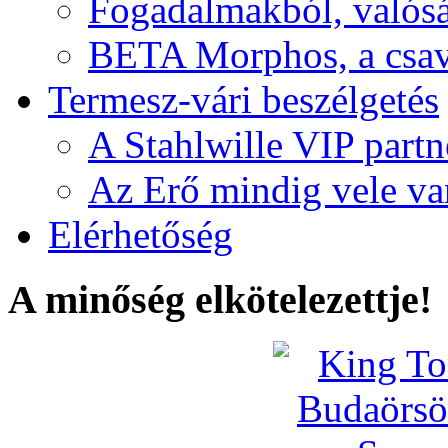
Fogadalmakból, valós
BETA Morphos, a csav
Termesz-vári beszélgetés
A Stahlwille VIP partn
Az Erő mindig vele va
Elérhetőség
A minőség elkötelezettje!