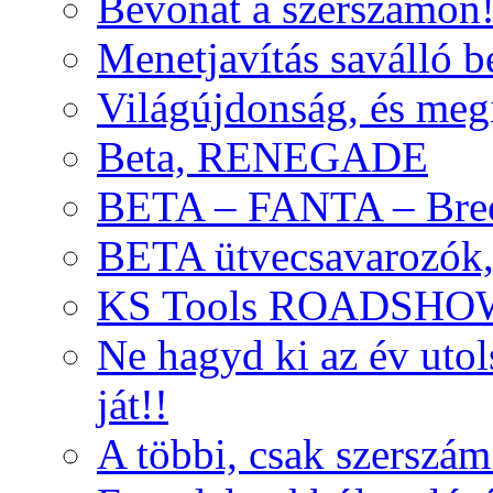
Bevonat a szerszámon
Menetjavítás saválló be
Világújdonság, és meg
Beta, RENEGADE
BETA – FANTA – Bre
BETA ütvecsavarozók, 
KS Tools ROADSHO
Ne hagyd ki az év uto
ját!!
A többi, csak szerszám