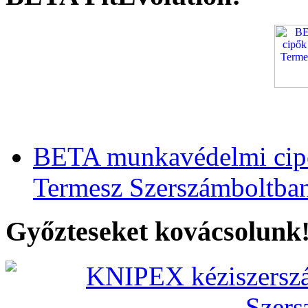
BETA munkavédelmi cipő
Termesz Szerszámboltba
Győzteseket kovácsolunk