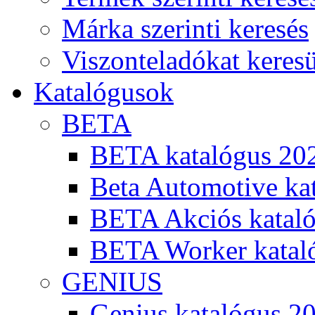
Márka szerinti keresés
Viszonteladókat keres
Katalógusok
BETA
BETA katalógus 20
Beta Automotive ka
BETA Akciós kataló
BETA Worker katal
GENIUS
Genius katalógus 2