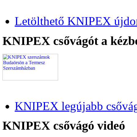
Letölthető KNIPEX újdo
KNIPEX csővágót a kézb
KNIPEX legújabb csővág
KNIPEX csővágó videó