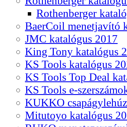
Rothenberger katalóg
Rothenberger katal
BaerCoil menetjavító 
JMC katalógus 2017
King Tony katalógus 
KS Tools katalógus 20
KS Tools Top Deal kat
KS Tools e-szerszámo
KUKKO csapágylehúzó
Mitutoyo katalógus 2