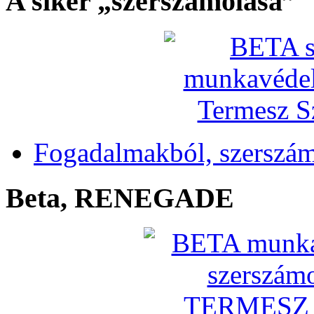
A siker „szerszámolása”
Fogadalmakból, szerszá
Beta, RENEGADE