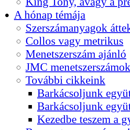
King Tony, avagy a pre
A hónap témája
Szerszámanyagok áttek
Collos vagy metrikus
Menetszerszám ajánló
JMC menetszerszámo
További cikkeink
Barkácsoljunk együt
Barkácsoljunk együtt
Kezedbe teszem a 