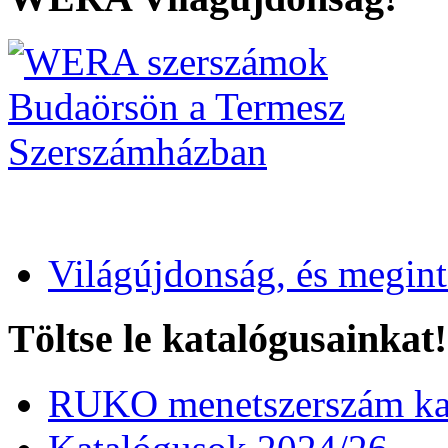
Világújdonság, és megin
Töltse le katalógusainkat!
RUKO menetszerszám kat