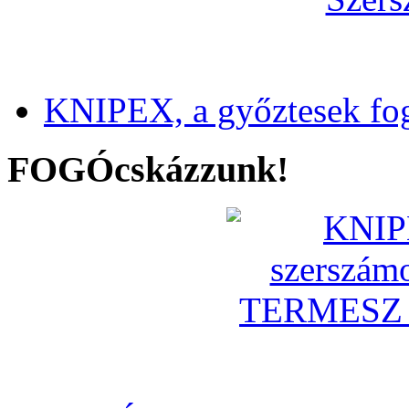
KNIPEX, a győztesek fo
FOGÓcskázzunk!