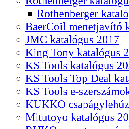
Rothenberger katalóg
Rothenberger katal
BaerCoil menetjavító 
JMC katalógus 2017
King Tony katalógus 
KS Tools katalógus 20
KS Tools Top Deal kat
KS Tools e-szerszámo
KUKKO csapágylehúzó
Mitutoyo katalógus 2