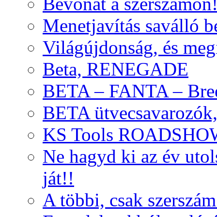
Bevonat a szerszámon
Menetjavítás saválló be
Világújdonság, és meg
Beta, RENEGADE
BETA – FANTA – Bre
BETA ütvecsavarozók, 
KS Tools ROADSHO
Ne hagyd ki az év uto
ját!!
A többi, csak szerszám