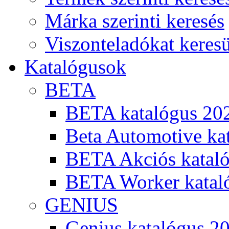
Márka szerinti keresés
Viszonteladókat keres
Katalógusok
BETA
BETA katalógus 20
Beta Automotive ka
BETA Akciós kataló
BETA Worker katal
GENIUS
Genius katalógus 2