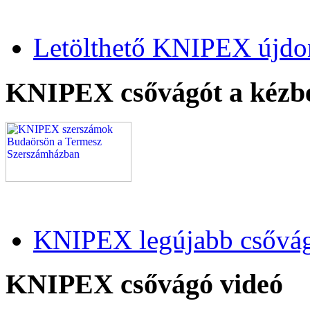
Letölthető KNIPEX újdo
KNIPEX csővágót a kézb
KNIPEX legújabb csővág
KNIPEX csővágó videó