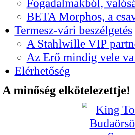
Fogadalmakból, valós
BETA Morphos, a csav
Termesz-vári beszélgetés
A Stahlwille VIP partn
Az Erő mindig vele va
Elérhetőség
A minőség elkötelezettje!