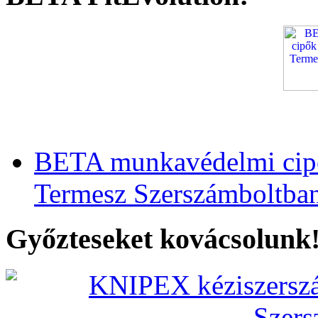
BETA munkavédelmi cipő
Termesz Szerszámboltba
Győzteseket kovácsolunk