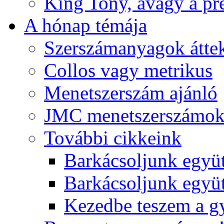
King Tony, avagy a pre
A hónap témája
Szerszámanyagok áttek
Collos vagy metrikus
Menetszerszám ajánló
JMC menetszerszámo
További cikkeink
Barkácsoljunk együt
Barkácsoljunk együtt
Kezedbe teszem a 