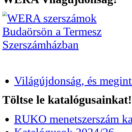
Világújdonság, és megin
Töltse le katalógusainkat!
RUKO menetszerszám kat