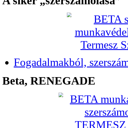
A siker „szerszámolása”
Fogadalmakból, szerszá
Beta, RENEGADE