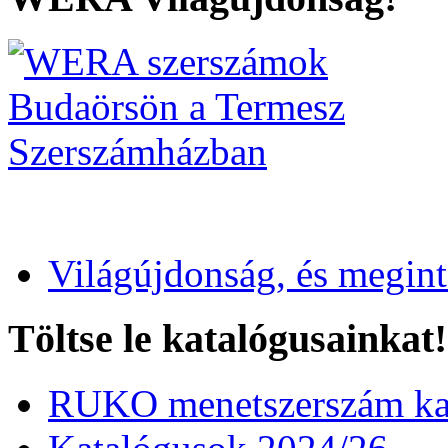
Világújdonság, és megin
Töltse le katalógusainkat!
RUKO menetszerszám kat