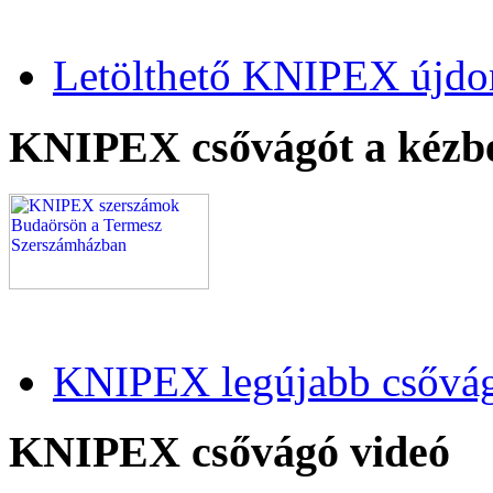
Letölthető KNIPEX újdo
KNIPEX csővágót a kézb
KNIPEX legújabb csővág
KNIPEX csővágó videó