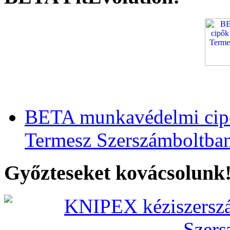
BETA munkavédelmi cipő
Termesz Szerszámboltba
Győzteseket kovácsolunk