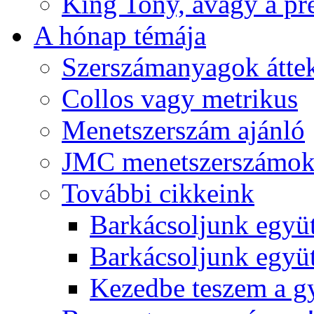
King Tony, avagy a pre
A hónap témája
Szerszámanyagok áttek
Collos vagy metrikus
Menetszerszám ajánló
JMC menetszerszámo
További cikkeink
Barkácsoljunk együt
Barkácsoljunk együtt
Kezedbe teszem a 