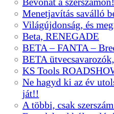
Bevonat a szerszámon
Menetjavítás saválló be
Világújdonság, és meg
Beta, RENEGADE
BETA – FANTA – Bre
BETA ütvecsavarozók, 
KS Tools ROADSHO
Ne hagyd ki az év uto
ját!!
A többi, csak szerszám