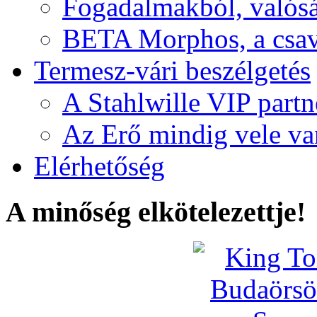
Fogadalmakból, valós
BETA Morphos, a csav
Termesz-vári beszélgetés
A Stahlwille VIP partn
Az Erő mindig vele va
Elérhetőség
A minőség elkötelezettje!