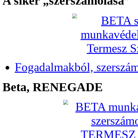
A siker „szerszámolása”
Fogadalmakból, szerszá
Beta, RENEGADE