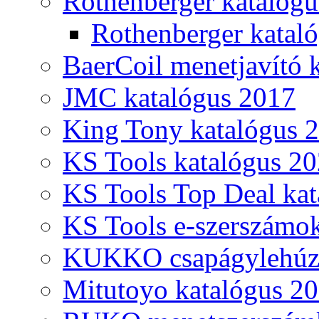
Rothenberger katalóg
Rothenberger katal
BaerCoil menetjavító 
JMC katalógus 2017
King Tony katalógus 
KS Tools katalógus 20
KS Tools Top Deal kat
KS Tools e-szerszámo
KUKKO csapágylehúzó
Mitutoyo katalógus 2