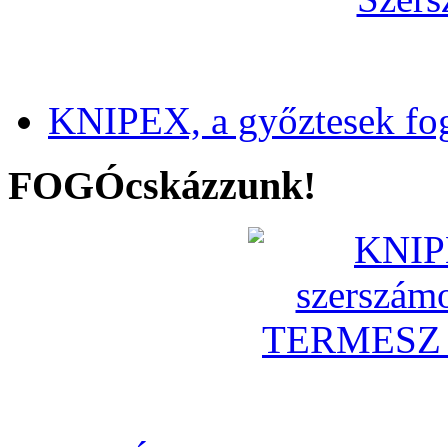
KNIPEX, a győztesek fo
FOGÓcskázzunk!