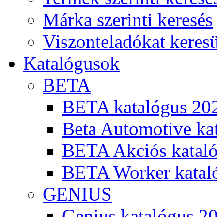
Márka szerinti keresés
Viszonteladókat keres
Katalógusok
BETA
BETA katalógus 20
Beta Automotive ka
BETA Akciós kataló
BETA Worker katal
GENIUS
Genius katalógus 2