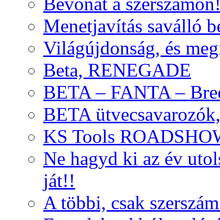
Bevonat a szerszámon
Menetjavítás saválló be
Világújdonság, és meg
Beta, RENEGADE
BETA – FANTA – Bre
BETA ütvecsavarozók, 
KS Tools ROADSHO
Ne hagyd ki az év uto
ját!!
A többi, csak szerszám