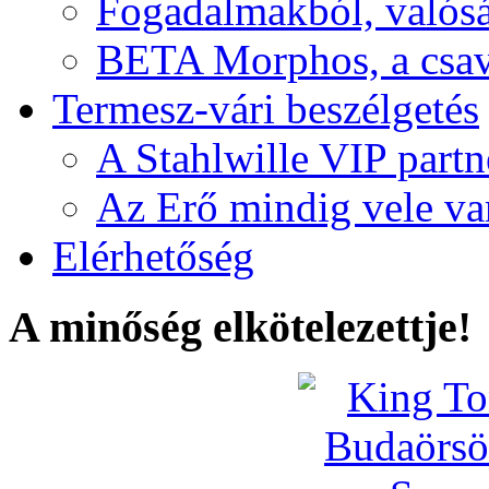
Fogadalmakból, valós
BETA Morphos, a csav
Termesz-vári beszélgetés
A Stahlwille VIP partn
Az Erő mindig vele va
Elérhetőség
A minőség elkötelezettje!