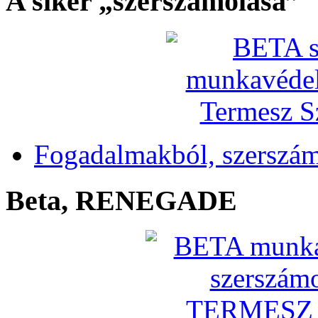
A siker „szerszámolása”
Fogadalmakból, szerszá
Beta, RENEGADE