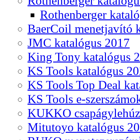
Rothenberger katalóg
Rothenberger katal
BaerCoil menetjavító 
JMC katalógus 2017
King Tony katalógus 
KS Tools katalógus 20
KS Tools Top Deal kat
KS Tools e-szerszámo
KUKKO csapágylehúzó
Mitutoyo katalógus 2