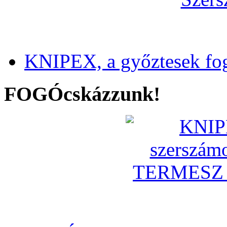
KNIPEX, a győztesek fo
FOGÓcskázzunk!