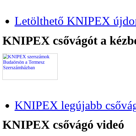
Letölthető KNIPEX újdo
KNIPEX csővágót a kézb
KNIPEX legújabb csővág
KNIPEX csővágó videó