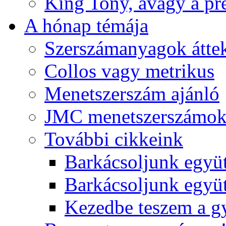
King Tony, avagy a pre
A hónap témája
Szerszámanyagok áttek
Collos vagy metrikus
Menetszerszám ajánló
JMC menetszerszámo
További cikkeink
Barkácsoljunk együt
Barkácsoljunk együtt
Kezedbe teszem a 