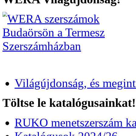
Világújdonság, és megin
Töltse le katalógusainkat!
RUKO menetszerszám kat