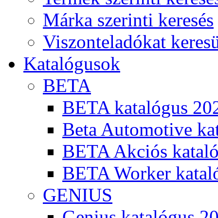
Márka szerinti keresés
Viszonteladókat keres
Katalógusok
BETA
BETA katalógus 20
Beta Automotive ka
BETA Akciós kataló
BETA Worker katal
GENIUS
Genius katalógus 2