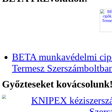
BETA munkavédelmi cipő
Termesz Szerszámboltba
Győzteseket kovácsolunk