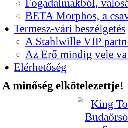
Fogadalmakból, valós
BETA Morphos, a csav
Termesz-vári beszélgetés
A Stahlwille VIP partn
Az Erő mindig vele va
Elérhetőség
A minőség elkötelezettje!