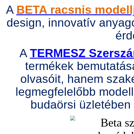
A
BETA racsnis modell
design, innovatív anyag
érd
A
TERMESZ Szersz
termékek bemutatásá
olvasóit, hanem szak
legmegfelelőbb modell
budaörsi üzletében 