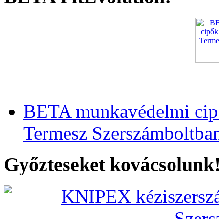
BETA munkavédelmi cipő
Termesz Szerszámboltba
Győzteseket kovácsolunk