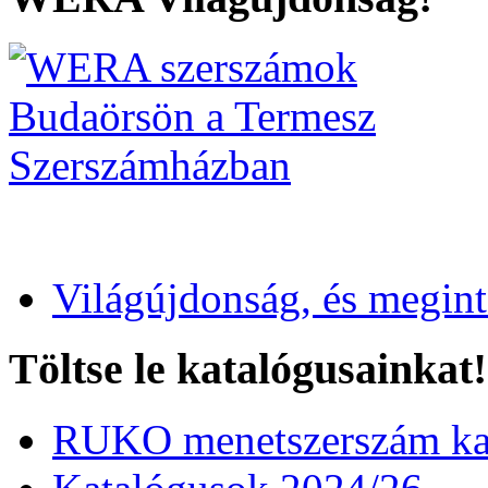
Világújdonság, és megin
Töltse le katalógusainkat!
RUKO menetszerszám kat