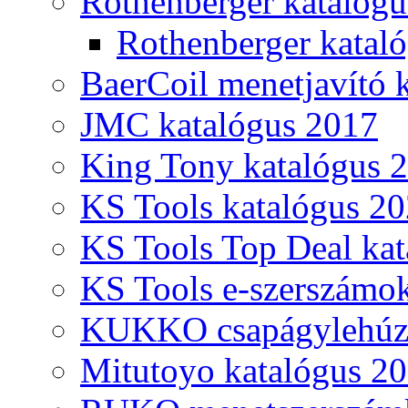
Rothenberger katalóg
Rothenberger katal
BaerCoil menetjavító 
JMC katalógus 2017
King Tony katalógus 
KS Tools katalógus 20
KS Tools Top Deal kat
KS Tools e-szerszámo
KUKKO csapágylehúzó
Mitutoyo katalógus 2