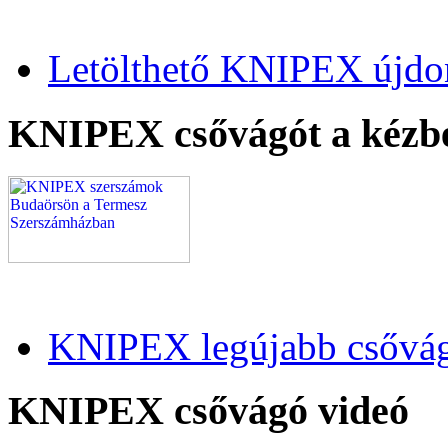
Letölthető KNIPEX újdo
KNIPEX csővágót a kézb
KNIPEX legújabb csővág
KNIPEX csővágó videó