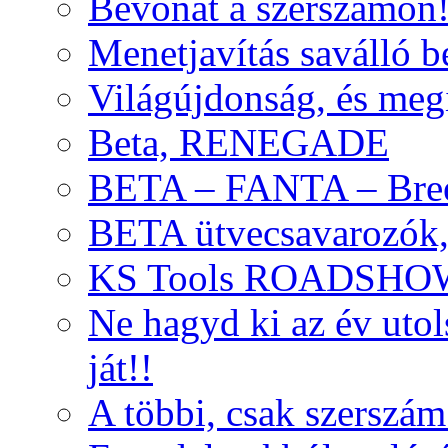
Bevonat a szerszámon
Menetjavítás saválló be
Világújdonság, és meg
Beta, RENEGADE
BETA – FANTA – Bre
BETA ütvecsavarozók, 
KS Tools ROADSHO
Ne hagyd ki az év uto
ját!!
A többi, csak szerszám