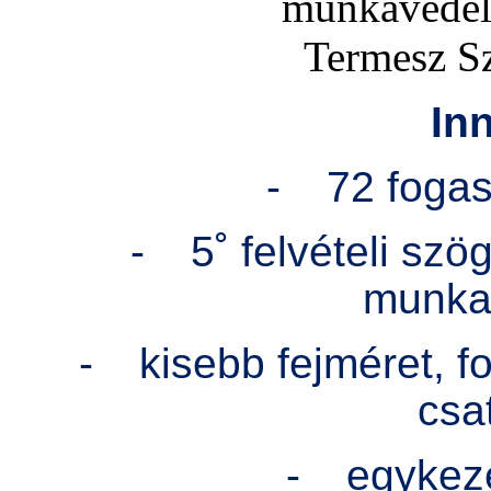
In
-
72 foga
-
5˚ felvételi szö
munka
-
kisebb fejméret, f
csa
-
egykeze