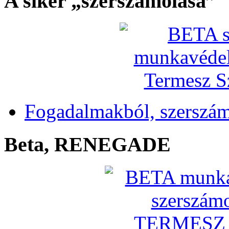
A siker „szerszámolása”
Fogadalmakból, szerszá
Beta, RENEGADE