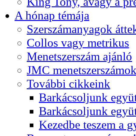
King Tony, avagy a pre
A hónap témája
Szerszámanyagok áttek
Collos vagy metrikus
Menetszerszám ajánló
JMC menetszerszámo
További cikkeink
Barkácsoljunk együt
Barkácsoljunk együtt
Kezedbe teszem a 