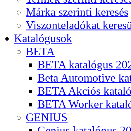
Márka szerinti keresés
Viszonteladókat keres
Katalógusok
BETA
BETA katalógus 20
Beta Automotive ka
BETA Akciós kataló
BETA Worker katal
GENIUS
Genius katalógus 2