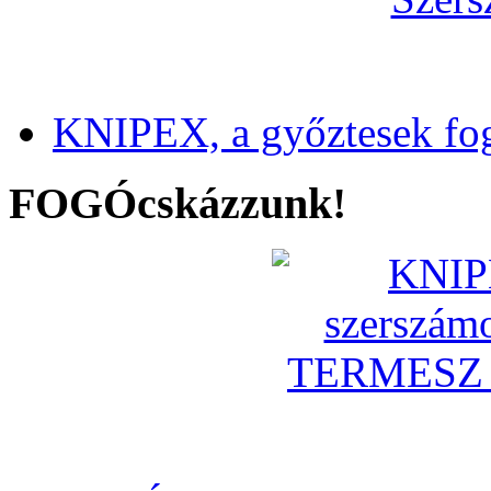
KNIPEX, a győztesek fo
FOGÓcskázzunk!