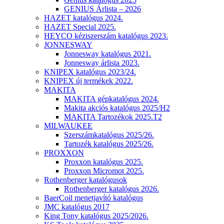
GENIUS Árlista – 2026
HAZET katalógus 2024.
HAZET Special 2025.
HEYCO kéziszerszám katalógus 2023.
JONNESWAY
Jonnesway katalógus 2021.
Jonnesway árlista 2023.
KNIPEX katalógus 2023/24.
KNIPEX új termékek 2022.
MAKITA
MAKITA gépkatalógus 2024.
Makita akciós katalógus 2025/H2
MAKITA Tartozékok 2025.T2
MILWAUKEE
Szerszámkatalógus 2025/26.
Tartozék katalógus 2025/26.
PROXXON
Proxxon katalógus 2025.
Proxxon Micromot 2025.
Rothenberger katalógusok
Rothenberger katalógus 2026.
BaerCoil menetjavító katalógus
JMC katalógus 2017
King Tony katalógus 2025/2026.