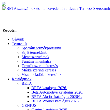
Cégünk
Termékek
Speciális termékprofilunk
Saját termékünk
Menetszerszámok
Furatmegmunkálás
Termék szerinti keresés
Márka szerinti keresés
Viszonteladókat keresünk
Katalógusok
BETA
BETA katalógus 2026.
Beta Automotive katalógus 2026.
BETA Akciós katalógus 2026/1.
BETA Worker katalógus 2026.
GENIUS
Genius katalógus 2025