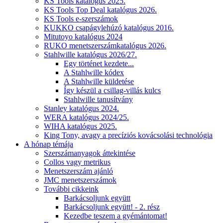
KS Tools katalógus 2025.
KS Tools Top Deal katalógus 2026.
KS Tools e-szerszámok
KUKKO csapágylehúzó katalógus 2016.
Mitutoyo katalógus 2024
RUKO menetszerszámkatalógus 2026.
Stahlwille katalógus 2026/27.
Egy történet kezdete...
A Stahlwille kódex
A Stahlwille küldetése
Így készül a csillag-villás kulcs
Stahlwille tanusítvány
Stanley katalógus 2024.
WERA katalógus 2024/25.
WIHA katalógus 2025.
King Tony, avagy a precíziós kovácsolási technológia
A hónap témája
Szerszámanyagok áttekintése
Collos vagy metrikus
Menetszerszám ajánló
JMC menetszerszámok
További cikkeink
Barkácsoljunk együtt
Barkácsoljunk együtt! - 2. rész
Kezedbe teszem a gyémántomat!