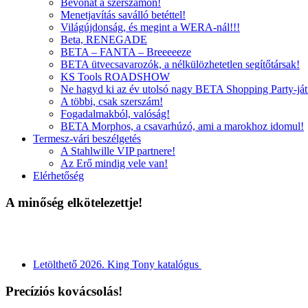
Bevonat a szerszámon!
Menetjavítás saválló betéttel!
Világújdonság, és megint a WERA-nál!!!
Beta, RENEGADE
BETA – FANTA – Breeeeeze
BETA ütvecsavarozók, a nélkülözhetetlen segítőtársak!
KS Tools ROADSHOW
Ne hagyd ki az év utolsó nagy BETA Shopping Party-ját
A többi, csak szerszám!
Fogadalmakból, valóság!
BETA Morphos, a csavarhúzó, ami a marokhoz idomul!
Termesz-vári beszélgetés
A Stahlwille VIP partnere!
Az Erő mindig vele van!
Elérhetőség
A minőség elkötelezettje!
Letölthető 2026. King Tony katalógus
Precíziós kovácsolás!