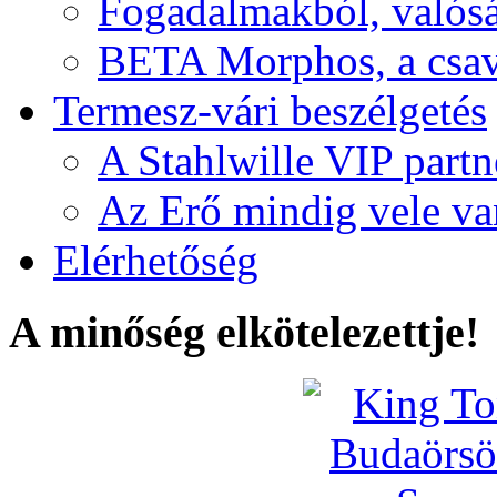
Fogadalmakból, valós
BETA Morphos, a csav
Termesz-vári beszélgetés
A Stahlwille VIP partn
Az Erő mindig vele va
Elérhetőség
A minőség elkötelezettje!