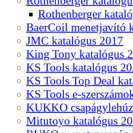
Rothenberger katalóg
Rothenberger katal
BaerCoil menetjavító 
JMC katalógus 2017
King Tony katalógus 
KS Tools katalógus 20
KS Tools Top Deal kat
KS Tools e-szerszámo
KUKKO csapágylehúzó
Mitutoyo katalógus 2