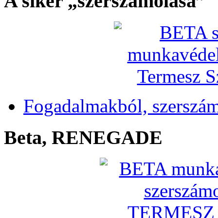
A siker „szerszámolása”
Fogadalmakból, szerszá
Beta, RENEGADE