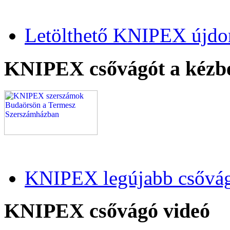
Letölthető KNIPEX újdo
KNIPEX csővágót a kézb
KNIPEX legújabb csővág
KNIPEX csővágó videó