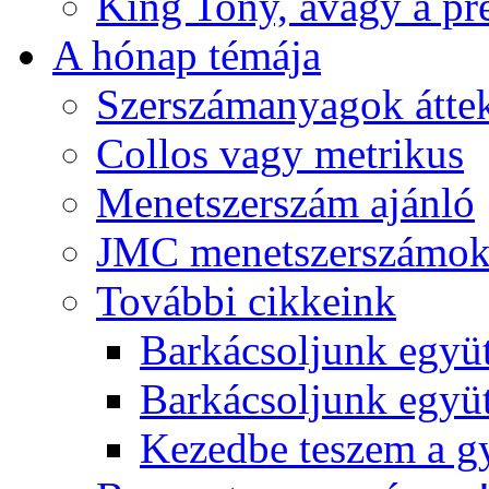
King Tony, avagy a pre
A hónap témája
Szerszámanyagok áttek
Collos vagy metrikus
Menetszerszám ajánló
JMC menetszerszámo
További cikkeink
Barkácsoljunk együt
Barkácsoljunk együtt
Kezedbe teszem a 