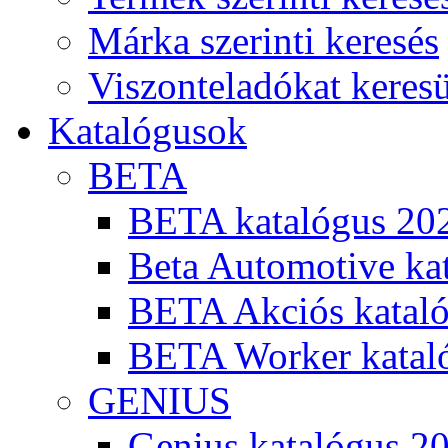
Márka szerinti keresés
Viszonteladókat keres
Katalógusok
BETA
BETA katalógus 20
Beta Automotive ka
BETA Akciós kataló
BETA Worker katal
GENIUS
Genius katalógus 2