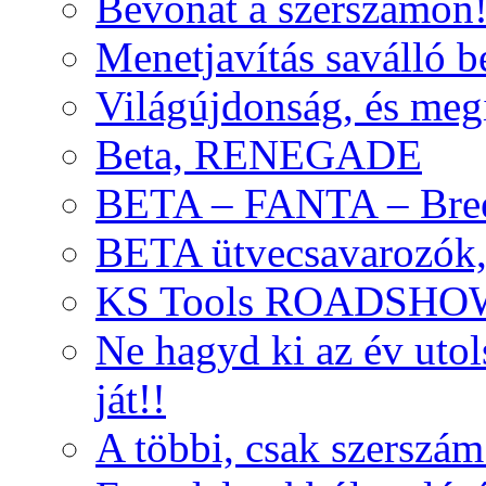
Bevonat a szerszámon
Menetjavítás saválló be
Világújdonság, és meg
Beta, RENEGADE
BETA – FANTA – Bre
BETA ütvecsavarozók, 
KS Tools ROADSHO
Ne hagyd ki az év uto
ját!!
A többi, csak szerszám