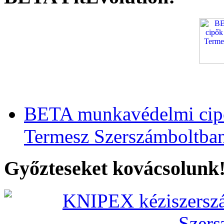
BETA munkavédelmi cipő
Termesz Szerszámboltba
Győzteseket kovácsolunk