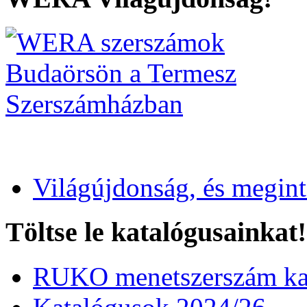
Világújdonság, és megin
Töltse le katalógusainkat!
RUKO menetszerszám kat