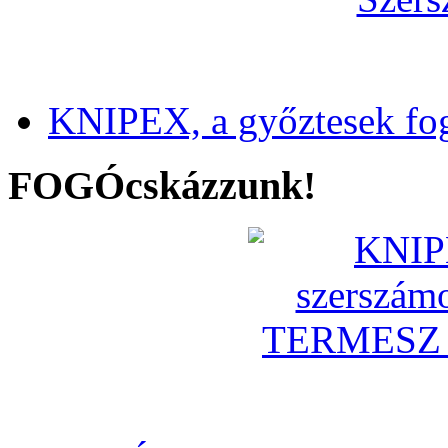
KNIPEX, a győztesek fo
FOGÓcskázzunk!