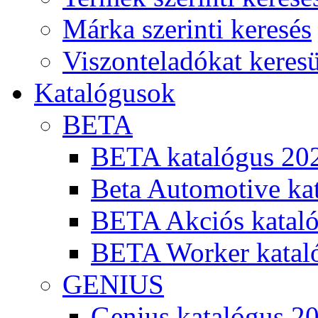
Márka szerinti keresés
Viszonteladókat keres
Katalógusok
BETA
BETA katalógus 20
Beta Automotive ka
BETA Akciós kataló
BETA Worker katal
GENIUS
Genius katalógus 2