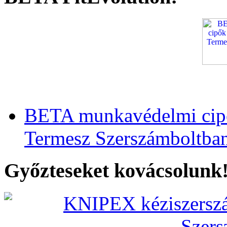
BETA munkavédelmi cipő
Termesz Szerszámboltba
Győzteseket kovácsolunk