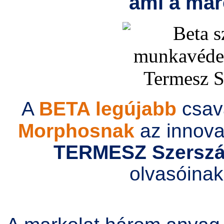
ami a mar
A
BETA legújabb
csav
Morphosnak
az innovat
TERMESZ Szersz
olvasóinak