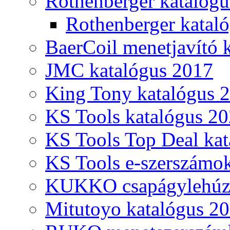
Rothenberger katalóg
Rothenberger katal
BaerCoil menetjavító 
JMC katalógus 2017
King Tony katalógus 
KS Tools katalógus 20
KS Tools Top Deal kat
KS Tools e-szerszámo
KUKKO csapágylehúzó
Mitutoyo katalógus 2