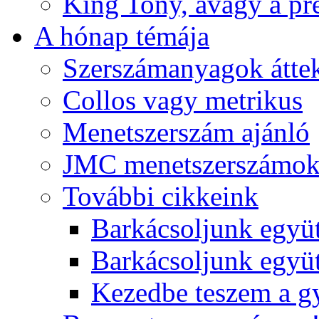
King Tony, avagy a pre
A hónap témája
Szerszámanyagok áttek
Collos vagy metrikus
Menetszerszám ajánló
JMC menetszerszámo
További cikkeink
Barkácsoljunk együt
Barkácsoljunk együtt
Kezedbe teszem a 