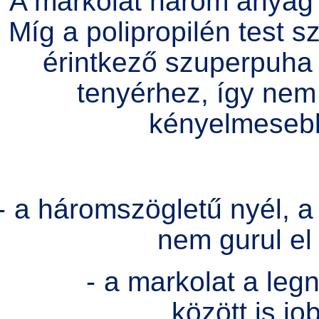
A markolat három anyag i
Míg a polipropilén test sz
érintkező szuperpuha
tenyérhez, így nem 
kényelmesebb 
-
a háromszögletű nyél, a
nem gurul el
-
a markolat a le
között is jo