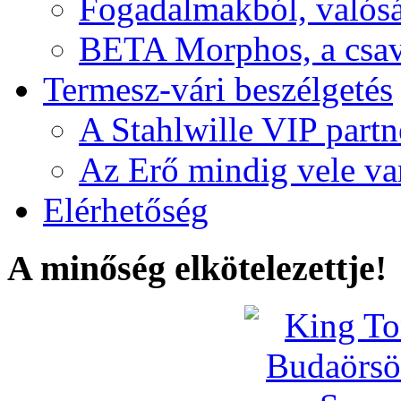
Fogadalmakból, valós
BETA Morphos, a csav
Termesz-vári beszélgetés
A Stahlwille VIP partn
Az Erő mindig vele va
Elérhetőség
A minőség elkötelezettje!