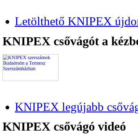
Letölthető KNIPEX újdo
KNIPEX csővágót a kézb
KNIPEX legújabb csővág
KNIPEX csővágó videó