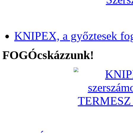
KNIPEX, a győztesek fo
FOGÓcskázzunk!