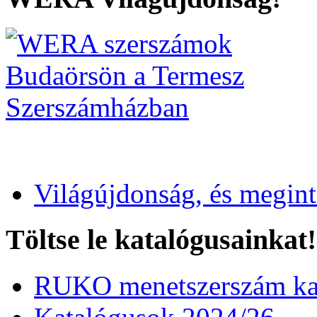
Világújdonság, és megin
Töltse le katalógusainkat!
RUKO menetszerszám kat