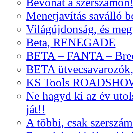
Bevonat a szerszámon
Menetjavítás saválló be
Világújdonság, és meg
Beta, RENEGADE
BETA – FANTA – Bre
BETA ütvecsavarozók, 
KS Tools ROADSHO
Ne hagyd ki az év uto
ját!!
A többi, csak szerszám