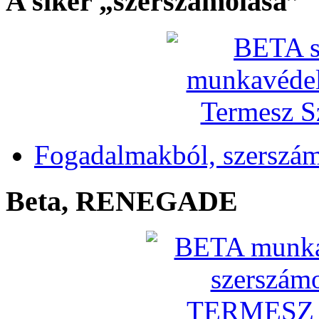
A siker „szerszámolása”
Fogadalmakból, szerszá
Beta, RENEGADE