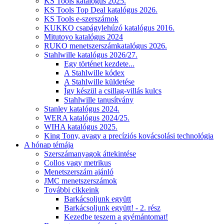
KS Tools katalógus 2025.
KS Tools Top Deal katalógus 2026.
KS Tools e-szerszámok
KUKKO csapágylehúzó katalógus 2016.
Mitutoyo katalógus 2024
RUKO menetszerszámkatalógus 2026.
Stahlwille katalógus 2026/27.
Egy történet kezdete...
A Stahlwille kódex
A Stahlwille küldetése
Így készül a csillag-villás kulcs
Stahlwille tanusítvány
Stanley katalógus 2024.
WERA katalógus 2024/25.
WIHA katalógus 2025.
King Tony, avagy a precíziós kovácsolási technológia
A hónap témája
Szerszámanyagok áttekintése
Collos vagy metrikus
Menetszerszám ajánló
JMC menetszerszámok
További cikkeink
Barkácsoljunk együtt
Barkácsoljunk együtt! - 2. rész
Kezedbe teszem a gyémántomat!