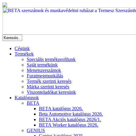
Cégünk
Termékek
Speciális termékprofilunk
Saját termékünk
Menetszerszámok
Furatmegmunkálás
Termék szerinti keresés
Márka szerinti keresés
Viszonteladókat keresünk
Katalógusok
BETA
BETA katalógus 2026.
Beta Automotive katalógus 2026.
BETA Akciós katalógus 2026/1.
BETA Worker katalógus 2026.
GENIUS
Genius katalógus 2025