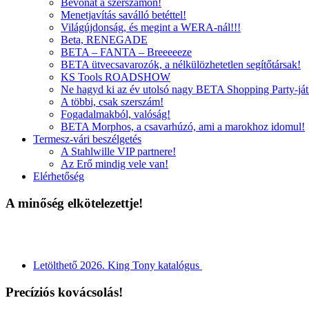
Bevonat a szerszámon!
Menetjavítás saválló betéttel!
Világújdonság, és megint a WERA-nál!!!
Beta, RENEGADE
BETA – FANTA – Breeeeeze
BETA ütvecsavarozók, a nélkülözhetetlen segítőtársak!
KS Tools ROADSHOW
Ne hagyd ki az év utolsó nagy BETA Shopping Party-ját
A többi, csak szerszám!
Fogadalmakból, valóság!
BETA Morphos, a csavarhúzó, ami a marokhoz idomul!
Termesz-vári beszélgetés
A Stahlwille VIP partnere!
Az Erő mindig vele van!
Elérhetőség
A minőség elkötelezettje!
Letölthető 2026. King Tony katalógus
Precíziós kovácsolás!