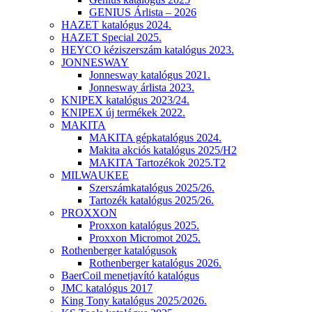
GENIUS Árlista – 2026
HAZET katalógus 2024.
HAZET Special 2025.
HEYCO kéziszerszám katalógus 2023.
JONNESWAY
Jonnesway katalógus 2021.
Jonnesway árlista 2023.
KNIPEX katalógus 2023/24.
KNIPEX új termékek 2022.
MAKITA
MAKITA gépkatalógus 2024.
Makita akciós katalógus 2025/H2
MAKITA Tartozékok 2025.T2
MILWAUKEE
Szerszámkatalógus 2025/26.
Tartozék katalógus 2025/26.
PROXXON
Proxxon katalógus 2025.
Proxxon Micromot 2025.
Rothenberger katalógusok
Rothenberger katalógus 2026.
BaerCoil menetjavító katalógus
JMC katalógus 2017
King Tony katalógus 2025/2026.