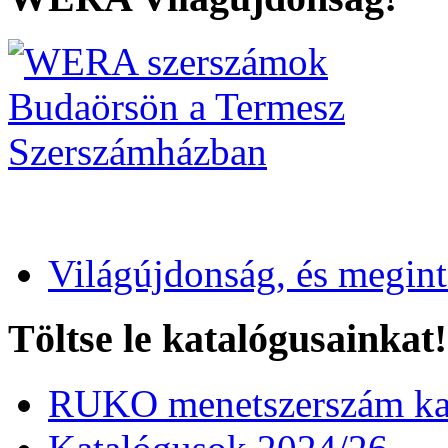
Világújdonság, és megin
Töltse le katalógusainkat!
RUKO menetszerszám kat