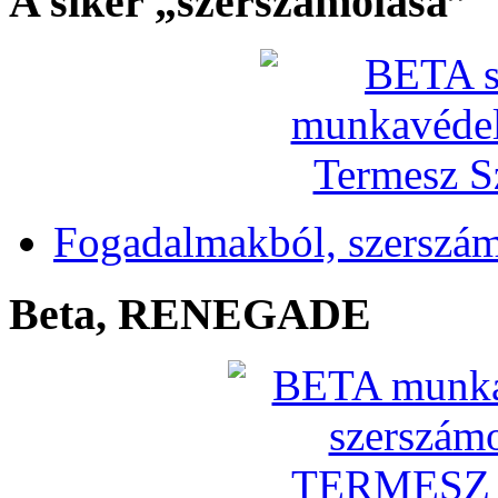
A siker „szerszámolása”
Fogadalmakból, szerszá
Beta, RENEGADE