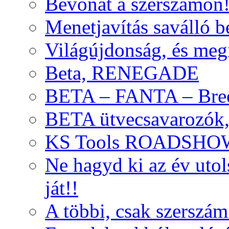
Bevonat a szerszámon
Menetjavítás saválló be
Világújdonság, és meg
Beta, RENEGADE
BETA – FANTA – Bre
BETA ütvecsavarozók, 
KS Tools ROADSHO
Ne hagyd ki az év uto
ját!!
A többi, csak szerszám