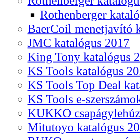
Rothenberger katalóg
Rothenberger katal
BaerCoil menetjavító 
JMC katalógus 2017
King Tony katalógus 
KS Tools katalógus 20
KS Tools Top Deal kat
KS Tools e-szerszámo
KUKKO csapágylehúzó
Mitutoyo katalógus 2