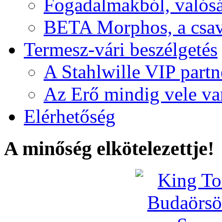
Fogadalmakból, valós
BETA Morphos, a csav
Termesz-vári beszélgetés
A Stahlwille VIP partn
Az Erő mindig vele va
Elérhetőség
A minőség elkötelezettje!