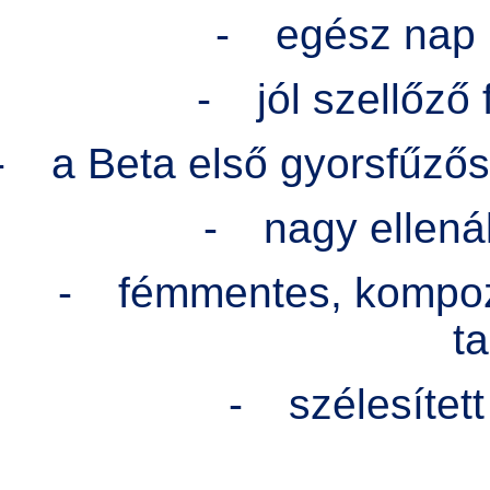
-
egész nap 
-
jól szellőző
-
a Beta első gyorsfűzős
-
nagy ellenál
-
fémmentes, kompozi
ta
-
szélesített