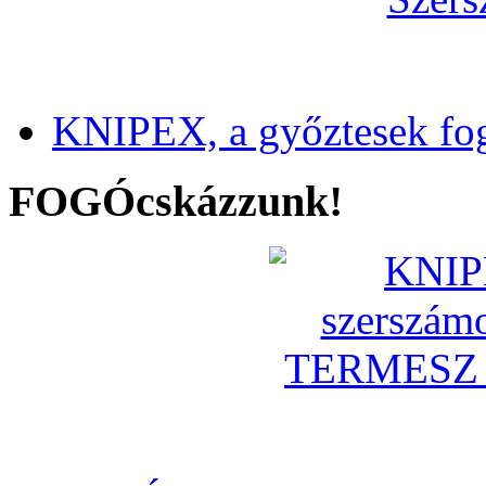
KNIPEX, a győztesek fo
FOGÓcskázzunk!