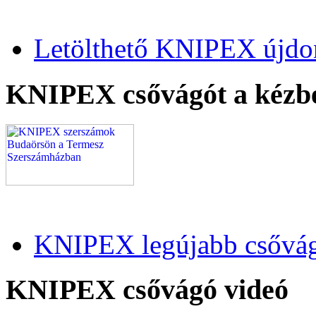
Letölthető KNIPEX újdo
KNIPEX csővágót a kézb
KNIPEX legújabb csővág
KNIPEX csővágó videó