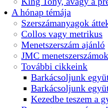
King Tony, avagy a pre
A hónap témája
Szerszámanyagok áttek
Collos vagy metrikus
Menetszerszám ajánló
JMC menetszerszámo
További cikkeink
Barkácsoljunk együt
Barkácsoljunk együtt
Kezedbe teszem a 