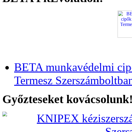
BETA munkavédelmi cipő
Termesz Szerszámboltba
Győzteseket kovácsolunk