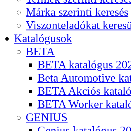
Márka szerinti keresés
Viszonteladókat keres
Katalógusok
BETA
BETA katalógus 20
Beta Automotive ka
BETA Akciós kataló
BETA Worker katal
GENIUS
Genius katalógus 2