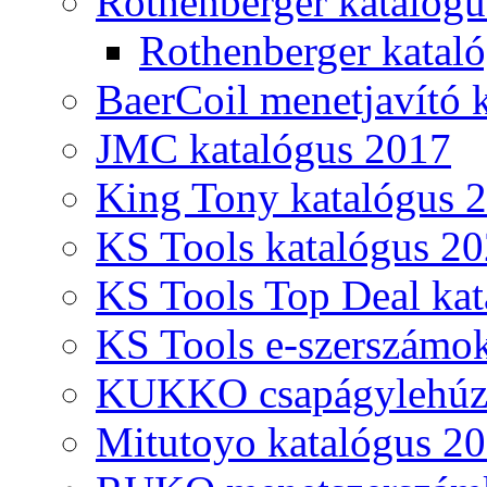
Rothenberger katalóg
Rothenberger katal
BaerCoil menetjavító 
JMC katalógus 2017
King Tony katalógus 
KS Tools katalógus 20
KS Tools Top Deal kat
KS Tools e-szerszámo
KUKKO csapágylehúzó
Mitutoyo katalógus 2