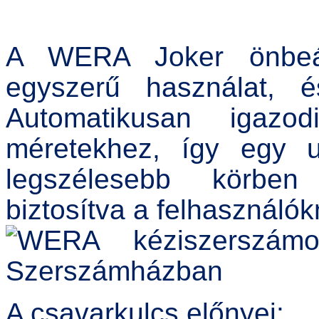
A WERA Joker önbeáll
egyszerű használat, 
Automatikusan igazod
méretekhez, így egy un
legszélesebb körben 
biztosítva a felhasználók
A csavarkulcs előnyei: