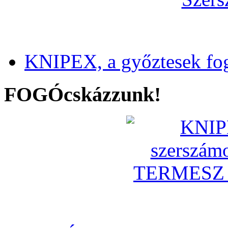
KNIPEX, a győztesek fo
FOGÓcskázzunk!