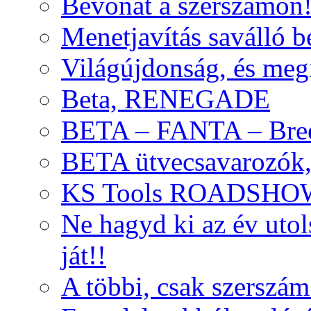
Bevonat a szerszámon
Menetjavítás saválló be
Világújdonság, és meg
Beta, RENEGADE
BETA – FANTA – Bre
BETA ütvecsavarozók, 
KS Tools ROADSHO
Ne hagyd ki az év uto
ját!!
A többi, csak szerszám