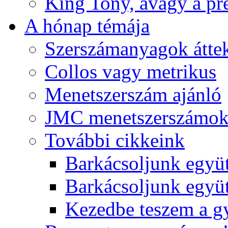
King Tony, avagy a pre
A hónap témája
Szerszámanyagok áttek
Collos vagy metrikus
Menetszerszám ajánló
JMC menetszerszámo
További cikkeink
Barkácsoljunk együt
Barkácsoljunk együtt
Kezedbe teszem a 