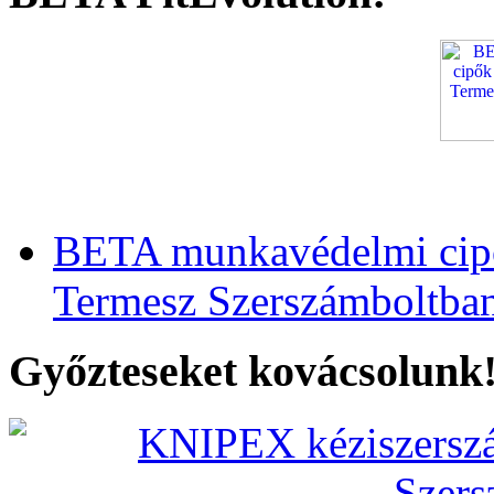
BETA munkavédelmi cipő
Termesz Szerszámboltba
Győzteseket kovácsolunk