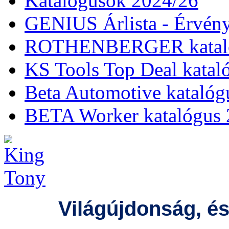
Katalógusok 2024/26
GENIUS Árlista - Érvény
ROTHENBERGER kataló
KS Tools Top Deal katal
Beta Automotive katalóg
BETA Worker katalógus 
Világújdonság, é