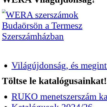
Világújdonság, és megin
Töltse le katalógusainkat!
RUKO menetszerszám kat