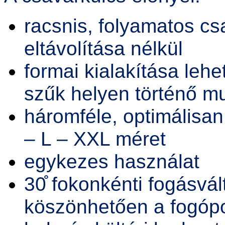
racsnis, folyamatos c
eltávolítása nélkül
formai kialakítása lehe
szűk helyen történő 
háromféle, optimálisan
– L – XXL méret
egykezes használat
30̊ fokonkénti fogásvál
köszönhetően a fogópo