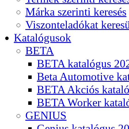
Márka szerinti keresés
Viszonteladókat keres
Katalógusok
BETA
BETA katalógus 20
Beta Automotive ka
BETA Akciós kataló
BETA Worker katal
GENIUS
Genius katalógus 2