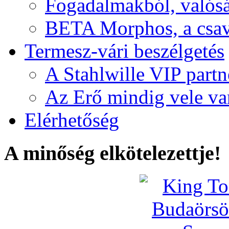
Fogadalmakból, valós
BETA Morphos, a csav
Termesz-vári beszélgetés
A Stahlwille VIP partn
Az Erő mindig vele va
Elérhetőség
A minőség elkötelezettje!