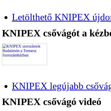
Letölthető KNIPEX újdo
KNIPEX csővágót a kézb
KNIPEX legújabb csővág
KNIPEX csővágó videó