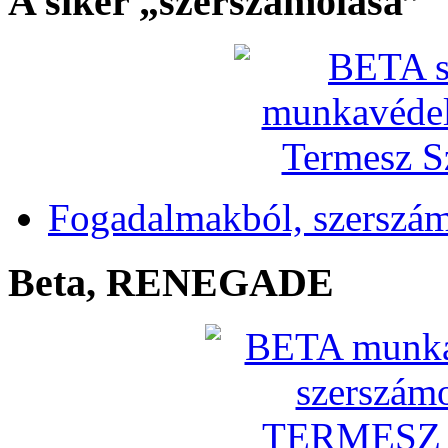
A siker „szerszámolása”
Fogadalmakból, szerszá
Beta, RENEGADE