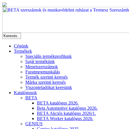
Cégünk
Termékek
Speciális termékprofilunk
Saját termékünk
Menetszerszámok
Furatmegmunkálás
Termék szerinti keresés
Márka szerinti keresés
Viszonteladókat keresünk
Katalógusok
BETA
BETA katalógus 2026.
Beta Automotive katalógus 2026.
BETA Akciós katalógus 2026/1.
BETA Worker katalógus 2026.
GENIUS
Genius katalógus 2025