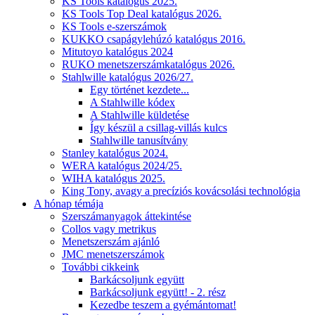
KS Tools katalógus 2025.
KS Tools Top Deal katalógus 2026.
KS Tools e-szerszámok
KUKKO csapágylehúzó katalógus 2016.
Mitutoyo katalógus 2024
RUKO menetszerszámkatalógus 2026.
Stahlwille katalógus 2026/27.
Egy történet kezdete...
A Stahlwille kódex
A Stahlwille küldetése
Így készül a csillag-villás kulcs
Stahlwille tanusítvány
Stanley katalógus 2024.
WERA katalógus 2024/25.
WIHA katalógus 2025.
King Tony, avagy a precíziós kovácsolási technológia
A hónap témája
Szerszámanyagok áttekintése
Collos vagy metrikus
Menetszerszám ajánló
JMC menetszerszámok
További cikkeink
Barkácsoljunk együtt
Barkácsoljunk együtt! - 2. rész
Kezedbe teszem a gyémántomat!