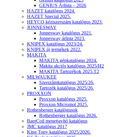
GENIUS Árlista – 2026
HAZET katalógus 2024.
HAZET Special 2025.
HEYCO kéziszerszám katalógus 2023.
JONNESWAY
Jonnesway katalógus 2021.
Jonnesway árlista 2023.
KNIPEX katalógus 2023/24.
KNIPEX új termékek 2022.
MAKITA
MAKITA gépkatalógus 2024.
Makita akciós katalógus 2025/H2
MAKITA Tartozékok 2025.T2
MILWAUKEE
Szerszámkatalógus 2025/26.
Tartozék katalógus 2025/26.
PROXXON
Proxxon katalógus 2025.
Proxxon Micromot 2025.
Rothenberger katalógusok
Rothenberger katalógus 2026.
BaerCoil menetjavító katalógus
JMC katalógus 2017
King Tony katalógus 2025/2026.