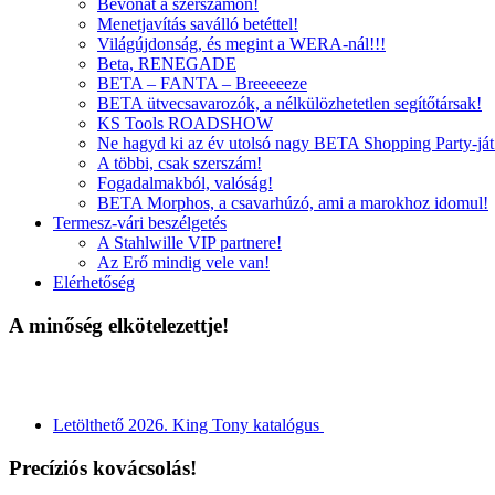
Bevonat a szerszámon!
Menetjavítás saválló betéttel!
Világújdonság, és megint a WERA-nál!!!
Beta, RENEGADE
BETA – FANTA – Breeeeeze
BETA ütvecsavarozók, a nélkülözhetetlen segítőtársak!
KS Tools ROADSHOW
Ne hagyd ki az év utolsó nagy BETA Shopping Party-ját
A többi, csak szerszám!
Fogadalmakból, valóság!
BETA Morphos, a csavarhúzó, ami a marokhoz idomul!
Termesz-vári beszélgetés
A Stahlwille VIP partnere!
Az Erő mindig vele van!
Elérhetőség
A minőség elkötelezettje!
Letölthető 2026. King Tony katalógus
Precíziós kovácsolás!