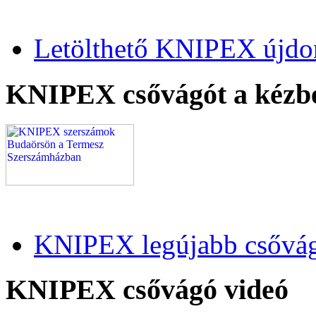
Letölthető KNIPEX újdo
KNIPEX csővágót a kézb
KNIPEX legújabb csővág
KNIPEX csővágó videó