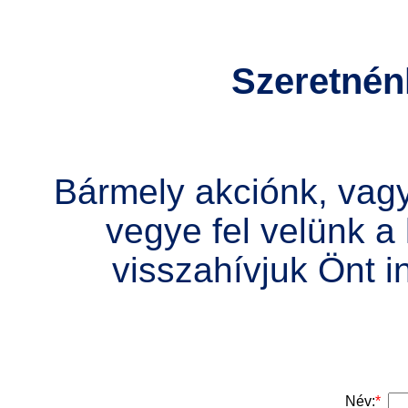
Szeretnén
Bármely akciónk, vag
vegye fel velünk a
visszahívjuk Önt 
Név:
*