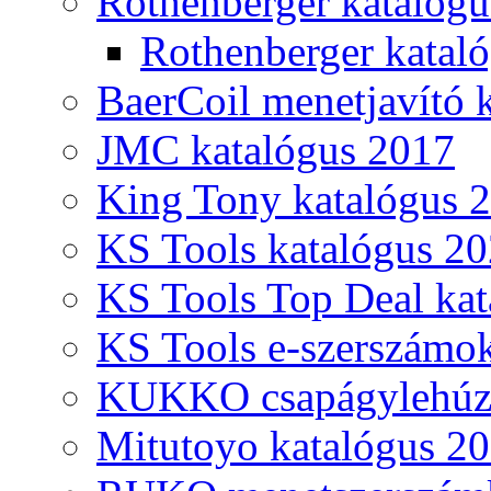
Rothenberger katalóg
Rothenberger katal
BaerCoil menetjavító 
JMC katalógus 2017
King Tony katalógus 
KS Tools katalógus 20
KS Tools Top Deal kat
KS Tools e-szerszámo
KUKKO csapágylehúzó
Mitutoyo katalógus 2