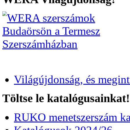
Világújdonság, és megin
Töltse le katalógusainkat!
RUKO menetszerszám kat