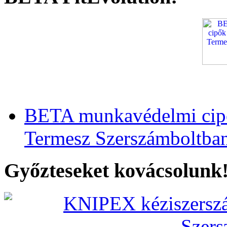
BETA munkavédelmi cipő
Termesz Szerszámboltba
Győzteseket kovácsolunk