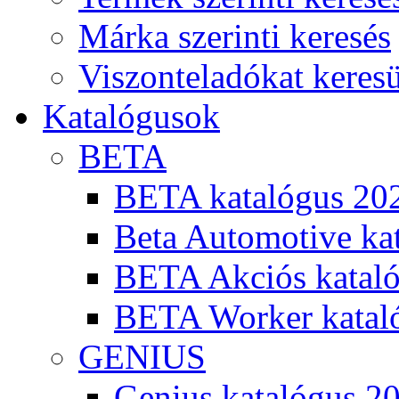
Márka szerinti keresés
Viszonteladókat keres
Katalógusok
BETA
BETA katalógus 20
Beta Automotive ka
BETA Akciós kataló
BETA Worker katal
GENIUS
Genius katalógus 2