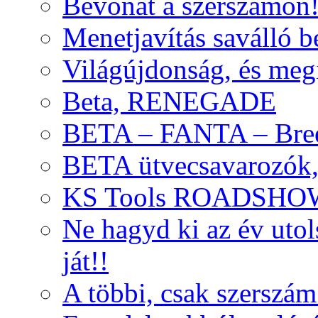
Bevonat a szerszámon
Menetjavítás saválló be
Világújdonság, és meg
Beta, RENEGADE
BETA – FANTA – Bre
BETA ütvecsavarozók, 
KS Tools ROADSHO
Ne hagyd ki az év uto
ját!!
A többi, csak szerszám