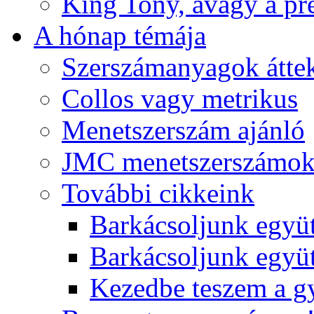
King Tony, avagy a pre
A hónap témája
Szerszámanyagok áttek
Collos vagy metrikus
Menetszerszám ajánló
JMC menetszerszámo
További cikkeink
Barkácsoljunk együt
Barkácsoljunk együtt
Kezedbe teszem a 