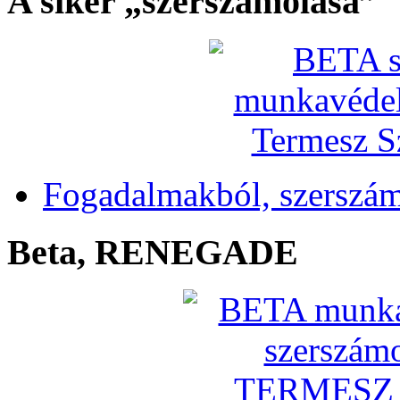
A siker „szerszámolása”
Fogadalmakból, szerszá
Beta, RENEGADE