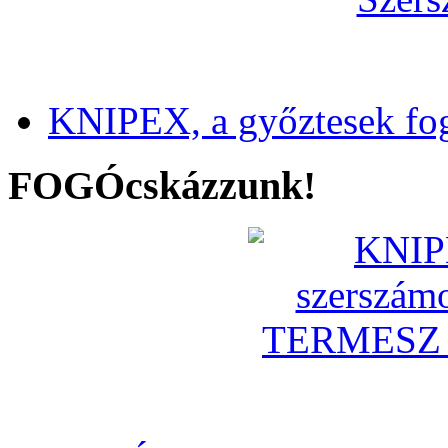
KNIPEX, a győztesek fo
FOGÓcskázzunk!