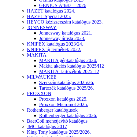
GENIUS Árlista – 2026
HAZET katalógus 2024.
HAZET Special 2025.
HEYCO kéziszerszám katalógus 2023.
JONNESWAY
Jonnesway katalógus 2021.
Jonnesway árlista 2023.
KNIPEX katalógus 2023/24.
KNIPEX új termékek 2022.
MAKITA
MAKITA gépkatalógus 2024.
Makita akciós katalógus 2025/H2
MAKITA Tartozékok 2025.T2
MILWAUKEE
Szerszámkatalógus 2025/26.
Tartozék katalógus 2025/26.
PROXXON
Proxxon katalógus 2025.
Proxxon Micromot 2025.
Rothenberger katalógusok
Rothenberger katalógus 2026.
BaerCoil menetjavító katalógus
JMC katalógus 2017
King Tony katalógus 2025/2026.