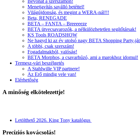
Bevonat a szerszámon!
Menetjavítás saválló betéttel!
Világújdonság, és megint a WERA-nál!!!
Beta, RENEGADE
BETA – FANTA – Breeeeeze
BETA ütvecsavarozók, a nélkülözhetetlen segítőtársak!
KS Tools ROADSHOW
Ne hagyd ki az év utolsó nagy BETA Shopping Party-ját
A többi, csak szerszám!
Fogadalmakból, valóság!
BETA Morphos, a csavarhúzó, ami a marokhoz idomul!
Termesz-vári beszélgetés
A Stahlwille VIP partnere!
Az Erő mindig vele van!
Elérhetőség
A minőség elkötelezettje!
Letölthető 2026. King Tony katalógus
Precíziós kovácsolás!