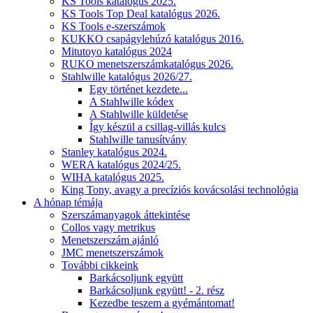
KS Tools katalógus 2025.
KS Tools Top Deal katalógus 2026.
KS Tools e-szerszámok
KUKKO csapágylehúzó katalógus 2016.
Mitutoyo katalógus 2024
RUKO menetszerszámkatalógus 2026.
Stahlwille katalógus 2026/27.
Egy történet kezdete...
A Stahlwille kódex
A Stahlwille küldetése
Így készül a csillag-villás kulcs
Stahlwille tanusítvány
Stanley katalógus 2024.
WERA katalógus 2024/25.
WIHA katalógus 2025.
King Tony, avagy a precíziós kovácsolási technológia
A hónap témája
Szerszámanyagok áttekintése
Collos vagy metrikus
Menetszerszám ajánló
JMC menetszerszámok
További cikkeink
Barkácsoljunk együtt
Barkácsoljunk együtt! - 2. rész
Kezedbe teszem a gyémántomat!