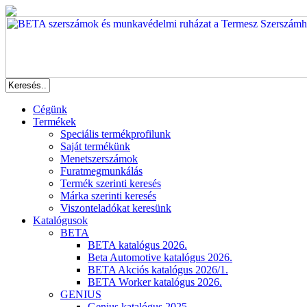
Cégünk
Termékek
Speciális termékprofilunk
Saját termékünk
Menetszerszámok
Furatmegmunkálás
Termék szerinti keresés
Márka szerinti keresés
Viszonteladókat keresünk
Katalógusok
BETA
BETA katalógus 2026.
Beta Automotive katalógus 2026.
BETA Akciós katalógus 2026/1.
BETA Worker katalógus 2026.
GENIUS
Genius katalógus 2025