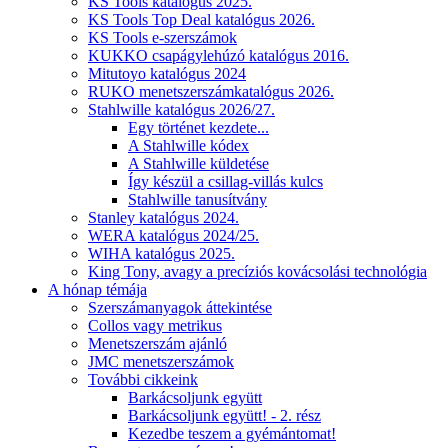
KS Tools katalógus 2025.
KS Tools Top Deal katalógus 2026.
KS Tools e-szerszámok
KUKKO csapágylehúzó katalógus 2016.
Mitutoyo katalógus 2024
RUKO menetszerszámkatalógus 2026.
Stahlwille katalógus 2026/27.
Egy történet kezdete...
A Stahlwille kódex
A Stahlwille küldetése
Így készül a csillag-villás kulcs
Stahlwille tanusítvány
Stanley katalógus 2024.
WERA katalógus 2024/25.
WIHA katalógus 2025.
King Tony, avagy a precíziós kovácsolási technológia
A hónap témája
Szerszámanyagok áttekintése
Collos vagy metrikus
Menetszerszám ajánló
JMC menetszerszámok
További cikkeink
Barkácsoljunk együtt
Barkácsoljunk együtt! - 2. rész
Kezedbe teszem a gyémántomat!