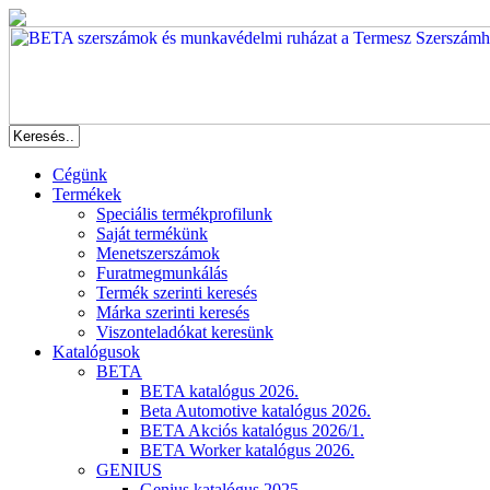
Cégünk
Termékek
Speciális termékprofilunk
Saját termékünk
Menetszerszámok
Furatmegmunkálás
Termék szerinti keresés
Márka szerinti keresés
Viszonteladókat keresünk
Katalógusok
BETA
BETA katalógus 2026.
Beta Automotive katalógus 2026.
BETA Akciós katalógus 2026/1.
BETA Worker katalógus 2026.
GENIUS
Genius katalógus 2025