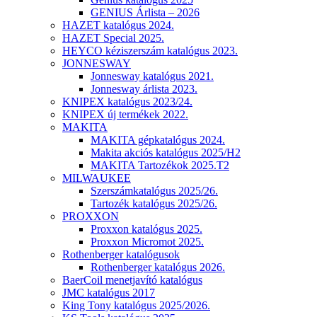
GENIUS Árlista – 2026
HAZET katalógus 2024.
HAZET Special 2025.
HEYCO kéziszerszám katalógus 2023.
JONNESWAY
Jonnesway katalógus 2021.
Jonnesway árlista 2023.
KNIPEX katalógus 2023/24.
KNIPEX új termékek 2022.
MAKITA
MAKITA gépkatalógus 2024.
Makita akciós katalógus 2025/H2
MAKITA Tartozékok 2025.T2
MILWAUKEE
Szerszámkatalógus 2025/26.
Tartozék katalógus 2025/26.
PROXXON
Proxxon katalógus 2025.
Proxxon Micromot 2025.
Rothenberger katalógusok
Rothenberger katalógus 2026.
BaerCoil menetjavító katalógus
JMC katalógus 2017
King Tony katalógus 2025/2026.