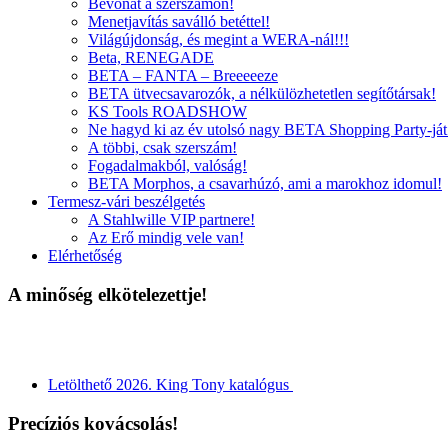
Bevonat a szerszámon!
Menetjavítás saválló betéttel!
Világújdonság, és megint a WERA-nál!!!
Beta, RENEGADE
BETA – FANTA – Breeeeeze
BETA ütvecsavarozók, a nélkülözhetetlen segítőtársak!
KS Tools ROADSHOW
Ne hagyd ki az év utolsó nagy BETA Shopping Party-ját
A többi, csak szerszám!
Fogadalmakból, valóság!
BETA Morphos, a csavarhúzó, ami a marokhoz idomul!
Termesz-vári beszélgetés
A Stahlwille VIP partnere!
Az Erő mindig vele van!
Elérhetőség
A minőség elkötelezettje!
Letölthető 2026. King Tony katalógus
Precíziós kovácsolás!