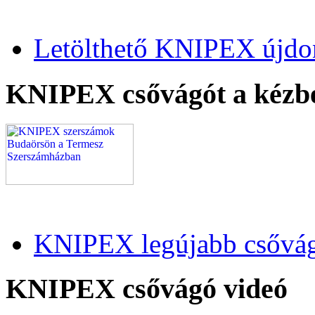
Letölthető KNIPEX újdo
KNIPEX csővágót a kézb
KNIPEX legújabb csővág
KNIPEX csővágó videó