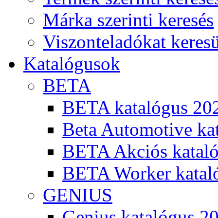
Márka szerinti keresés
Viszonteladókat keres
Katalógusok
BETA
BETA katalógus 20
Beta Automotive ka
BETA Akciós kataló
BETA Worker katal
GENIUS
Genius katalógus 2