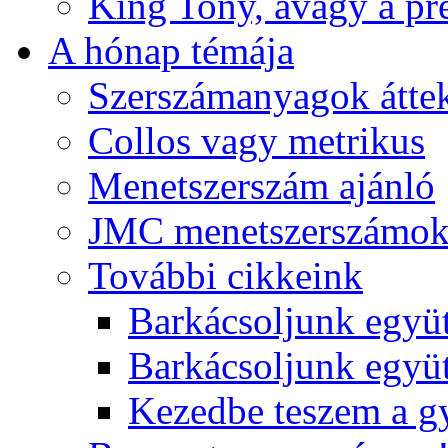
King Tony, avagy a pre
A hónap témája
Szerszámanyagok áttek
Collos vagy metrikus
Menetszerszám ajánló
JMC menetszerszámo
További cikkeink
Barkácsoljunk együt
Barkácsoljunk együtt
Kezedbe teszem a 