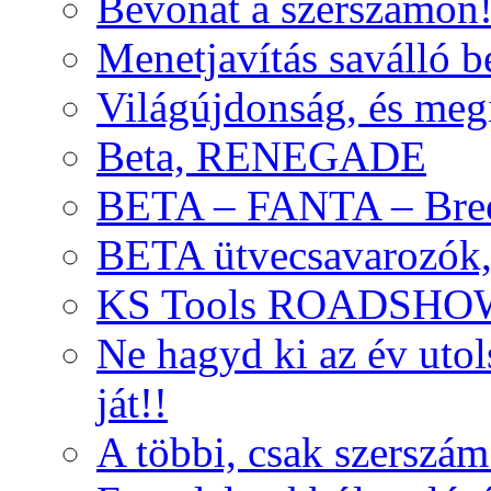
Bevonat a szerszámon
Menetjavítás saválló be
Világújdonság, és meg
Beta, RENEGADE
BETA – FANTA – Bre
BETA ütvecsavarozók, 
KS Tools ROADSHO
Ne hagyd ki az év uto
ját!!
A többi, csak szerszám