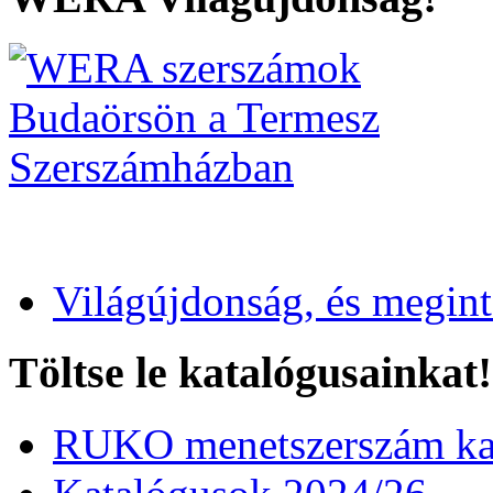
Világújdonság, és megin
Töltse le katalógusainkat!
RUKO menetszerszám kat