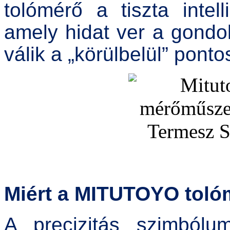
tolómérő a tiszta inte
amely hidat ver a gondol
válik a „körülbelül” pont
Miért a MITUTOYO tolóm
A precizitás szimbólum