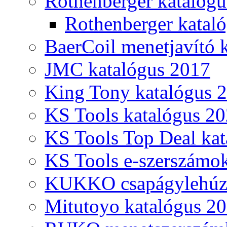
Rothenberger katalóg
Rothenberger katal
BaerCoil menetjavító 
JMC katalógus 2017
King Tony katalógus 
KS Tools katalógus 20
KS Tools Top Deal kat
KS Tools e-szerszámo
KUKKO csapágylehúzó
Mitutoyo katalógus 2