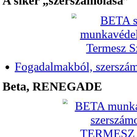
A siker „szerszámolása”
Fogadalmakból, szerszá
Beta, RENEGADE