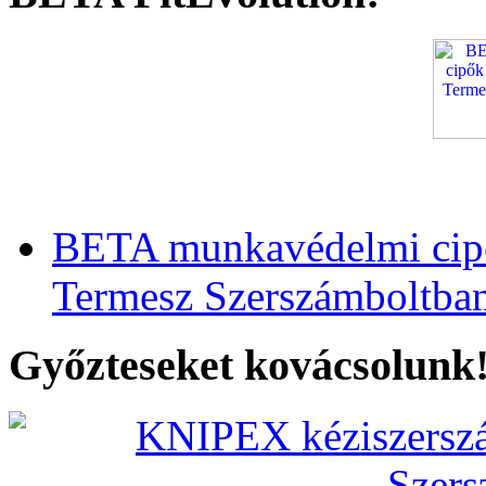
BETA munkavédelmi cipő
Termesz Szerszámboltba
Győzteseket kovácsolunk