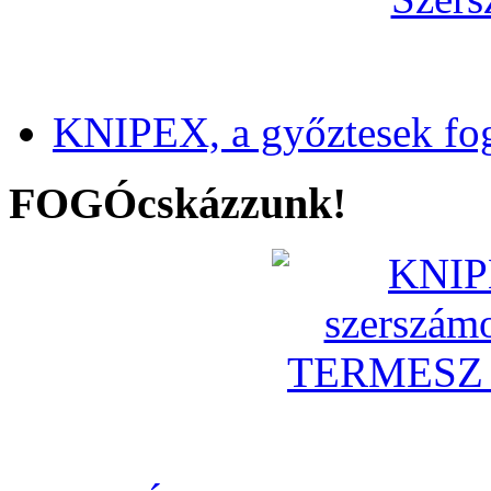
KNIPEX, a győztesek fo
FOGÓcskázzunk!