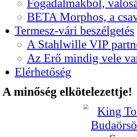
Fogadalmakból, valós
BETA Morphos, a csav
Termesz-vári beszélgetés
A Stahlwille VIP partn
Az Erő mindig vele va
Elérhetőség
A minőség elkötelezettje!